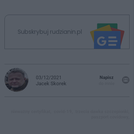
Subskrybuj rudzianin.pl
03/12/2021
Napisz
Jacek
Skorek
do mnie
nieważny certyfikat,
covid-19,
trzecia dawka szczepionki,
paszport covidowy,