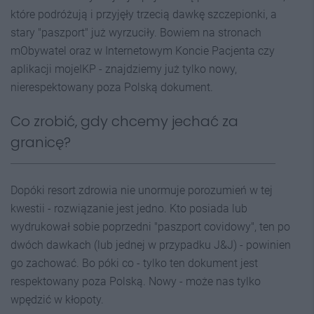
które podróżują i przyjęły trzecią dawkę szczepionki, a
stary "paszport" już wyrzuciły. Bowiem na stronach
mObywatel oraz w Internetowym Koncie Pacjenta czy
aplikacji mojeIKP - znajdziemy już tylko nowy,
nierespektowany poza Polską dokument.
Co zrobić, gdy chcemy jechać za
granicę?
Dopóki resort zdrowia nie unormuje porozumień w tej
kwestii - rozwiązanie jest jedno. Kto posiada lub
wydrukował sobie poprzedni "paszport covidowy", ten po
dwóch dawkach (lub jednej w przypadku J&J) - powinien
go zachować. Bo póki co - tylko ten dokument jest
respektowany poza Polską. Nowy - może nas tylko
wpędzić w kłopoty.