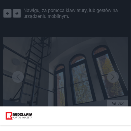
REKLAMA
Nawiguj za pomocą klawiatury, lub gestów na
urządzeniu mobilnym.
fot: AS
Przy Szybie Franciszek w Rudzie Śląskiej