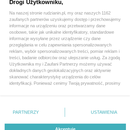
powstały mieszkania komunalne. Pierwsi
Drogi Użytkowniku,
lokatorzy odebrali już klucze
Na naszej stronie rudzianin.pl, my oraz naszych 1162
Wydawca mediów
lokalnych
zaufanych partnerów uzyskujemy dostęp i przechowujemy
informacje na urządzeniu oraz przetwarzamy dane
osobowe, takie jak unikalne identyfikatory, standardowe
informacje wysyłane przez urządzenie czy dane
5 / 6
przeglądania w celu zapewniania spersonalizowanych
Nowe mieszkania
reklam, wybór spersonalizowanych treści, pomiar reklam i
Nie zapomnij
treści, badanie odbiorców oraz ulepszanie usług. Za zgodą
zapoznać się z:
polityką prywatności
regulamin korzystania z portali
komunalne przy Szybie
Użytkownika my i Zaufani Partnerzy możemy używać
Twoje
miasto
Skontakuj się
z nami
dokładnych danych geolokalizacyjnych oraz aktywnie
Franciszek
Piekary Śląskie
Kontakt
skanować charakterystykę urządzenia do celów
Chorzów
Wydawca
identyfikacji. Ponieważ cenimy Twoją prywatność, prosimy
Tarnowskie Góry
Redakcja
Ruda Śląska
Newsletter
o zgodę na korzystanie z tych technologii poprzez
Świętochłowice
Reklama
kliknięcie „Akceptuję”. Zgoda jest dobrowolna i zawsze
Tychy
możesz ją zmienić/wycofać klikając przycisk ustawień
Bytom
Katowice
prywatności znajdujący się w lewym dolnym rogu strony
REKLAMA
PARTNERZY
USTAWIENIA
Gliwice
. Niektóre rodzaje przetwarzania danych nie wymagają
Zabrze
Zagłębie
zgody użytkownika, ale masz prawo sprzeciwić się
takiemu przetwarzaniu. Preferencje będą miały
Akceptuję