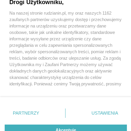
Drogi Użytkowniku,
Na naszej stronie rudzianin.pl, my oraz naszych 1162
Wydawca mediów
lokalnych
zaufanych partnerów uzyskujemy dostęp i przechowujemy
informacje na urządzeniu oraz przetwarzamy dane
osobowe, takie jak unikalne identyfikatory, standardowe
informacje wysyłane przez urządzenie czy dane
przeglądania w celu zapewniania spersonalizowanych
2 / 0
reklam, wybór spersonalizowanych treści, pomiar reklam i
Nie zapomnij
treści, badanie odbiorców oraz ulepszanie usług. Za zgodą
zapoznać się z:
polityką prywatności
regulamin korzystania z portali
Użytkownika my i Zaufani Partnerzy możemy używać
Twoje
miasto
Skontakuj się
z nami
dokładnych danych geolokalizacyjnych oraz aktywnie
Piekary Śląskie
Kontakt
skanować charakterystykę urządzenia do celów
Chorzów
Wydawca
identyfikacji. Ponieważ cenimy Twoją prywatność, prosimy
Tarnowskie Góry
Redakcja
Ruda Śląska
Newsletter
o zgodę na korzystanie z tych technologii poprzez
Świętochłowice
Reklama
kliknięcie „Akceptuję”. Zgoda jest dobrowolna i zawsze
Tychy
możesz ją zmienić/wycofać klikając przycisk ustawień
Bytom
Katowice
prywatności znajdujący się w lewym dolnym rogu strony
REKLAMA
PARTNERZY
USTAWIENIA
Gliwice
. Niektóre rodzaje przetwarzania danych nie wymagają
Zabrze
Zagłębie
zgody użytkownika, ale masz prawo sprzeciwić się
takiemu przetwarzaniu. Preferencje będą miały
Akceptuję