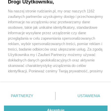
Drogi Użytkowniku,
Na naszej stronie rudzianin.pl, my oraz naszych 1162
Wydawca mediów
lokalnych
zaufanych partnerów uzyskujemy dostęp i przechowujemy
informacje na urządzeniu oraz przetwarzamy dane
osobowe, takie jak unikalne identyfikatory, standardowe
informacje wysyłane przez urządzenie czy dane
przeglądania w celu zapewniania spersonalizowanych
4 / 0
reklam, wybór spersonalizowanych treści, pomiar reklam i
Nie zapomnij
treści, badanie odbiorców oraz ulepszanie usług. Za zgodą
zapoznać się z:
polityką prywatności
regulamin korzystania z portali
Użytkownika my i Zaufani Partnerzy możemy używać
Twoje
miasto
Skontakuj się
z nami
dokładnych danych geolokalizacyjnych oraz aktywnie
Piekary Śląskie
Kontakt
skanować charakterystykę urządzenia do celów
Chorzów
Wydawca
identyfikacji. Ponieważ cenimy Twoją prywatność, prosimy
Tarnowskie Góry
Redakcja
Ruda Śląska
Newsletter
o zgodę na korzystanie z tych technologii poprzez
Świętochłowice
Reklama
kliknięcie „Akceptuję”. Zgoda jest dobrowolna i zawsze
Tychy
możesz ją zmienić/wycofać klikając przycisk ustawień
Bytom
Katowice
prywatności znajdujący się w lewym dolnym rogu strony
REKLAMA
PARTNERZY
USTAWIENIA
Gliwice
. Niektóre rodzaje przetwarzania danych nie wymagają
Zabrze
Zagłębie
zgody użytkownika, ale masz prawo sprzeciwić się
takiemu przetwarzaniu. Preferencje będą miały
Akceptuję