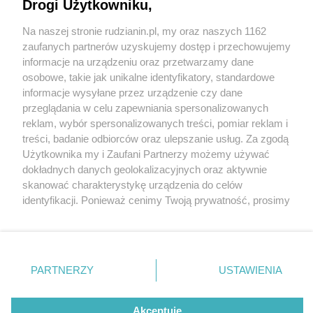
Drogi Użytkowniku,
Na naszej stronie rudzianin.pl, my oraz naszych 1162
Wydawca mediów
lokalnych
zaufanych partnerów uzyskujemy dostęp i przechowujemy
informacje na urządzeniu oraz przetwarzamy dane
osobowe, takie jak unikalne identyfikatory, standardowe
informacje wysyłane przez urządzenie czy dane
przeglądania w celu zapewniania spersonalizowanych
5 / 0
reklam, wybór spersonalizowanych treści, pomiar reklam i
Nie zapomnij
treści, badanie odbiorców oraz ulepszanie usług. Za zgodą
zapoznać się z:
polityką prywatności
regulamin korzystania z portali
Użytkownika my i Zaufani Partnerzy możemy używać
Twoje
miasto
Skontakuj się
z nami
dokładnych danych geolokalizacyjnych oraz aktywnie
Piekary Śląskie
Kontakt
skanować charakterystykę urządzenia do celów
Chorzów
Wydawca
identyfikacji. Ponieważ cenimy Twoją prywatność, prosimy
Tarnowskie Góry
Redakcja
Ruda Śląska
Newsletter
o zgodę na korzystanie z tych technologii poprzez
Świętochłowice
Reklama
kliknięcie „Akceptuję”. Zgoda jest dobrowolna i zawsze
Tychy
możesz ją zmienić/wycofać klikając przycisk ustawień
Bytom
Katowice
prywatności znajdujący się w lewym dolnym rogu strony
REKLAMA
PARTNERZY
USTAWIENIA
Gliwice
. Niektóre rodzaje przetwarzania danych nie wymagają
Zabrze
Zagłębie
zgody użytkownika, ale masz prawo sprzeciwić się
takiemu przetwarzaniu. Preferencje będą miały
Akceptuję