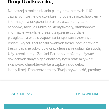
Drogi Użytkowniku,
Na naszej stronie rudzianin.pl, my oraz naszych 1162
Wydawca mediów
lokalnych
zaufanych partnerów uzyskujemy dostęp i przechowujemy
informacje na urządzeniu oraz przetwarzamy dane
osobowe, takie jak unikalne identyfikatory, standardowe
informacje wysyłane przez urządzenie czy dane
przeglądania w celu zapewniania spersonalizowanych
2 / 0
reklam, wybór spersonalizowanych treści, pomiar reklam i
Nie zapomnij
treści, badanie odbiorców oraz ulepszanie usług. Za zgodą
zapoznać się z:
polityką prywatności
regulamin korzystania z portali
Użytkownika my i Zaufani Partnerzy możemy używać
Twoje
miasto
Skontakuj się
z nami
dokładnych danych geolokalizacyjnych oraz aktywnie
Piekary Śląskie
Kontakt
skanować charakterystykę urządzenia do celów
Chorzów
Wydawca
identyfikacji. Ponieważ cenimy Twoją prywatność, prosimy
Tarnowskie Góry
Redakcja
Ruda Śląska
Newsletter
o zgodę na korzystanie z tych technologii poprzez
Świętochłowice
Reklama
kliknięcie „Akceptuję”. Zgoda jest dobrowolna i zawsze
Tychy
możesz ją zmienić/wycofać klikając przycisk ustawień
Bytom
Katowice
prywatności znajdujący się w lewym dolnym rogu strony
REKLAMA
PARTNERZY
USTAWIENIA
Gliwice
. Niektóre rodzaje przetwarzania danych nie wymagają
Zabrze
Zagłębie
zgody użytkownika, ale masz prawo sprzeciwić się
takiemu przetwarzaniu. Preferencje będą miały
Akceptuję