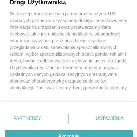
Drogi Użytkowniku,
Na naszej stronie rudzianin.pl, my oraz naszych 1162
Wydawca mediów
lokalnych
zaufanych partnerów uzyskujemy dostęp i przechowujemy
informacje na urządzeniu oraz przetwarzamy dane
osobowe, takie jak unikalne identyfikatory, standardowe
informacje wysyłane przez urządzenie czy dane
przeglądania w celu zapewniania spersonalizowanych
1 / 0
reklam, wybór spersonalizowanych treści, pomiar reklam i
Nie zapomnij
treści, badanie odbiorców oraz ulepszanie usług. Za zgodą
zapoznać się z:
polityką prywatności
regulamin korzystania z portali
Użytkownika my i Zaufani Partnerzy możemy używać
Twoje
miasto
Skontakuj się
z nami
dokładnych danych geolokalizacyjnych oraz aktywnie
Piekary Śląskie
Kontakt
skanować charakterystykę urządzenia do celów
Chorzów
Wydawca
identyfikacji. Ponieważ cenimy Twoją prywatność, prosimy
Tarnowskie Góry
Redakcja
Ruda Śląska
Newsletter
o zgodę na korzystanie z tych technologii poprzez
Świętochłowice
Reklama
kliknięcie „Akceptuję”. Zgoda jest dobrowolna i zawsze
Tychy
możesz ją zmienić/wycofać klikając przycisk ustawień
Bytom
Katowice
prywatności znajdujący się w lewym dolnym rogu strony
REKLAMA
PARTNERZY
USTAWIENIA
Gliwice
. Niektóre rodzaje przetwarzania danych nie wymagają
Zabrze
Zagłębie
zgody użytkownika, ale masz prawo sprzeciwić się
takiemu przetwarzaniu. Preferencje będą miały
Akceptuję