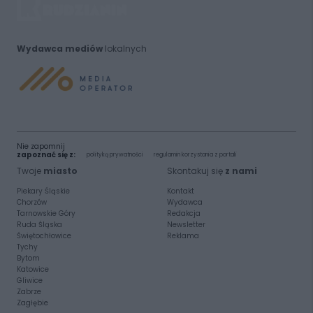
Wydawca mediów
lokalnych
Nie zapomnij
zapoznać się z:
polityką prywatności
regulamin korzystania z portali
Twoje
miasto
Skontakuj się
z nami
Piekary Śląskie
Kontakt
Chorzów
Wydawca
Tarnowskie Góry
Redakcja
Ruda Śląska
Newsletter
Świętochłowice
Reklama
Tychy
Bytom
Katowice
Gliwice
Zabrze
Zagłębie