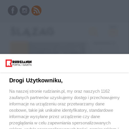
Drogi Użytkowniku,
Na naszej stronie rudzianin.pl, my oraz naszych 1162
zaufanych partnerów uzyskujemy dostęp i przechowujemy
informacje na urządzeniu oraz przetwarzamy dane
Wróć do strony głównej
osobowe, takie jak unikalne identyfikatory, standardowe
informacje wysyłane przez urządzenie czy dane
ślązag.pl
przeglądania w celu zapewniania spersonalizowanych
reklam, wybór spersonalizowanych treści, pomiar reklam i