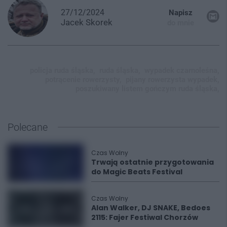
27/12/2024
Napisz
Jacek
Skorek
do mnie
policja ruda śląska,
ruda śląska,
wypadek czarnoleśna,
potrącenie rowerzysty,
pijany rowerzysta wypadek,
poszukiwany listem gończym ruda śląska,
Polecane
Czas Wolny
Trwają ostatnie przygotowania
do Magic Beats Festival
Czas Wolny
Alan Walker, DJ SNAKE, Bedoes
2115: Fajer Festiwal Chorzów