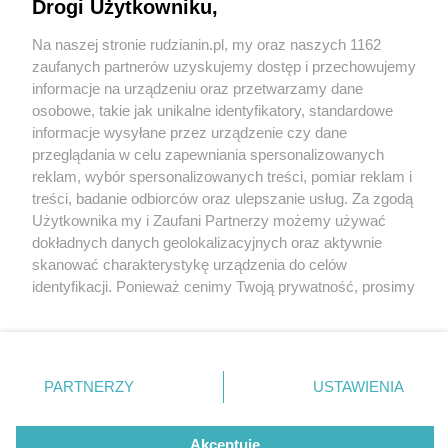
Drogi Użytkowniku,
Na naszej stronie rudzianin.pl, my oraz naszych 1162
Wydawca mediów
lokalnych
zaufanych partnerów uzyskujemy dostęp i przechowujemy
informacje na urządzeniu oraz przetwarzamy dane
osobowe, takie jak unikalne identyfikatory, standardowe
informacje wysyłane przez urządzenie czy dane
przeglądania w celu zapewniania spersonalizowanych
5 / 0
reklam, wybór spersonalizowanych treści, pomiar reklam i
Nie zapomnij
treści, badanie odbiorców oraz ulepszanie usług. Za zgodą
zapoznać się z:
polityką prywatności
regulamin korzystania z portali
Użytkownika my i Zaufani Partnerzy możemy używać
Twoje
miasto
Skontakuj się
z nami
dokładnych danych geolokalizacyjnych oraz aktywnie
Piekary Śląskie
Kontakt
skanować charakterystykę urządzenia do celów
Chorzów
Wydawca
identyfikacji. Ponieważ cenimy Twoją prywatność, prosimy
Tarnowskie Góry
Redakcja
Ruda Śląska
Newsletter
o zgodę na korzystanie z tych technologii poprzez
Świętochłowice
Reklama
kliknięcie „Akceptuję”. Zgoda jest dobrowolna i zawsze
Tychy
możesz ją zmienić/wycofać klikając przycisk ustawień
Bytom
Katowice
prywatności znajdujący się w lewym dolnym rogu strony
REKLAMA
PARTNERZY
USTAWIENIA
Gliwice
. Niektóre rodzaje przetwarzania danych nie wymagają
Zabrze
Zagłębie
zgody użytkownika, ale masz prawo sprzeciwić się
takiemu przetwarzaniu. Preferencje będą miały
Akceptuję