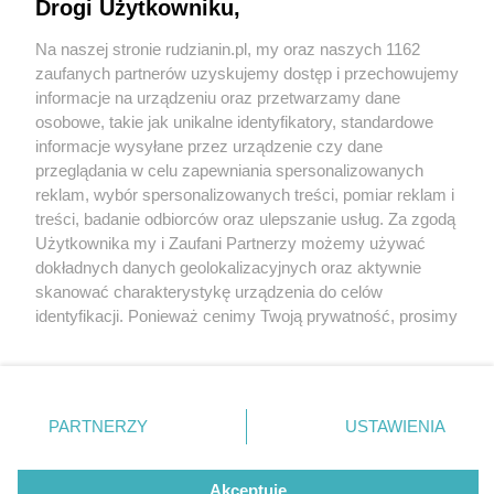
Drogi Użytkowniku,
Na naszej stronie rudzianin.pl, my oraz naszych 1162
Wydawca mediów
lokalnych
zaufanych partnerów uzyskujemy dostęp i przechowujemy
informacje na urządzeniu oraz przetwarzamy dane
osobowe, takie jak unikalne identyfikatory, standardowe
informacje wysyłane przez urządzenie czy dane
przeglądania w celu zapewniania spersonalizowanych
1 / 0
reklam, wybór spersonalizowanych treści, pomiar reklam i
Nie zapomnij
treści, badanie odbiorców oraz ulepszanie usług. Za zgodą
zapoznać się z:
polityką prywatności
regulamin korzystania z portali
Użytkownika my i Zaufani Partnerzy możemy używać
Twoje
miasto
Skontakuj się
z nami
dokładnych danych geolokalizacyjnych oraz aktywnie
Piekary Śląskie
Kontakt
skanować charakterystykę urządzenia do celów
Chorzów
Wydawca
identyfikacji. Ponieważ cenimy Twoją prywatność, prosimy
Tarnowskie Góry
Redakcja
Ruda Śląska
Newsletter
o zgodę na korzystanie z tych technologii poprzez
Świętochłowice
Reklama
kliknięcie „Akceptuję”. Zgoda jest dobrowolna i zawsze
Tychy
możesz ją zmienić/wycofać klikając przycisk ustawień
Bytom
Katowice
prywatności znajdujący się w lewym dolnym rogu strony
REKLAMA
PARTNERZY
USTAWIENIA
Gliwice
. Niektóre rodzaje przetwarzania danych nie wymagają
Zabrze
Zagłębie
zgody użytkownika, ale masz prawo sprzeciwić się
takiemu przetwarzaniu. Preferencje będą miały
Akceptuję