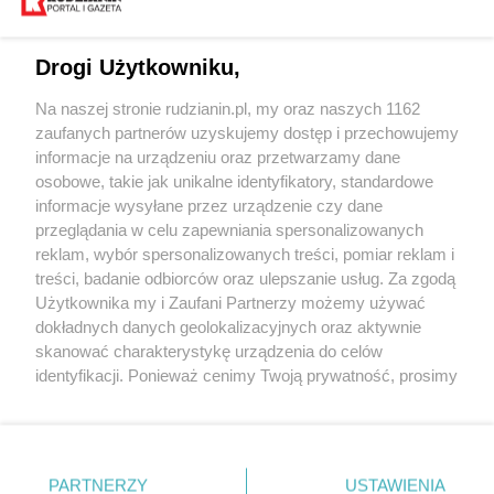
Drogi Użytkowniku,
Na naszej stronie rudzianin.pl, my oraz naszych 1162
Wydawca mediów
lokalnych
zaufanych partnerów uzyskujemy dostęp i przechowujemy
informacje na urządzeniu oraz przetwarzamy dane
osobowe, takie jak unikalne identyfikatory, standardowe
informacje wysyłane przez urządzenie czy dane
przeglądania w celu zapewniania spersonalizowanych
reklam, wybór spersonalizowanych treści, pomiar reklam i
Nie zapomnij
treści, badanie odbiorców oraz ulepszanie usług. Za zgodą
zapoznać się z:
polityką prywatności
regulamin korzystania z portali
Użytkownika my i Zaufani Partnerzy możemy używać
Twoje
miasto
Skontakuj się
z nami
dokładnych danych geolokalizacyjnych oraz aktywnie
Piekary Śląskie
Kontakt
skanować charakterystykę urządzenia do celów
Chorzów
Wydawca
identyfikacji. Ponieważ cenimy Twoją prywatność, prosimy
Tarnowskie Góry
Redakcja
Ruda Śląska
Newsletter
o zgodę na korzystanie z tych technologii poprzez
Świętochłowice
Reklama
kliknięcie „Akceptuję”. Zgoda jest dobrowolna i zawsze
Tychy
możesz ją zmienić/wycofać klikając przycisk ustawień
Bytom
Katowice
prywatności znajdujący się w lewym dolnym rogu strony
PARTNERZY
USTAWIENIA
Gliwice