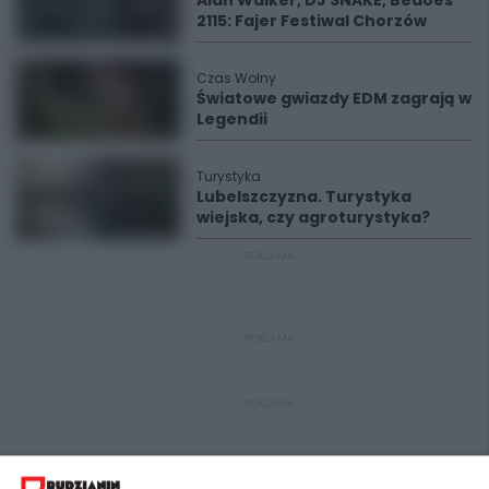
2115: Fajer Festiwal Chorzów
Czas Wolny
Światowe gwiazdy EDM zagrają w
Legendii
Turystyka
Lubelszczyzna. Turystyka
wiejska, czy agroturystyka?
REKLAMA
REKLAMA
REKLAMA