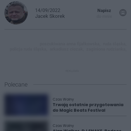
14/09/2022
Napisz
Jacek
Skorek
do mnie
poszukiwana anna fijałkowska,
ruda śląska,
policja ruda śląska,
arkadiusz ciozak,
zaginiona rudzianka,
REKLAMA
Polecane
Czas Wolny
Trwają ostatnie przygotowania
do Magic Beats Festival
Czas Wolny
Alan Walker, DJ SNAKE, Bedoes