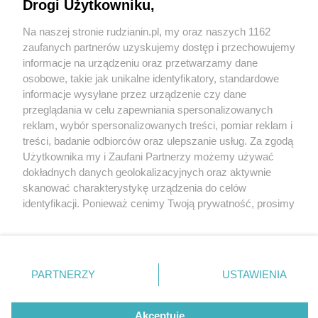
Drogi Użytkowniku,
Na naszej stronie rudzianin.pl, my oraz naszych 1162
Wydawca mediów
lokalnych
zaufanych partnerów uzyskujemy dostęp i przechowujemy
informacje na urządzeniu oraz przetwarzamy dane
osobowe, takie jak unikalne identyfikatory, standardowe
informacje wysyłane przez urządzenie czy dane
przeglądania w celu zapewniania spersonalizowanych
5 / 0
reklam, wybór spersonalizowanych treści, pomiar reklam i
Nie zapomnij
treści, badanie odbiorców oraz ulepszanie usług. Za zgodą
zapoznać się z:
polityką prywatności
regulamin korzystania z portali
Użytkownika my i Zaufani Partnerzy możemy używać
Twoje
miasto
Skontakuj się
z nami
dokładnych danych geolokalizacyjnych oraz aktywnie
Piekary Śląskie
Kontakt
skanować charakterystykę urządzenia do celów
Chorzów
Wydawca
identyfikacji. Ponieważ cenimy Twoją prywatność, prosimy
Tarnowskie Góry
Redakcja
Ruda Śląska
Newsletter
o zgodę na korzystanie z tych technologii poprzez
Świętochłowice
Reklama
kliknięcie „Akceptuję”. Zgoda jest dobrowolna i zawsze
Tychy
możesz ją zmienić/wycofać klikając przycisk ustawień
Bytom
Katowice
prywatności znajdujący się w lewym dolnym rogu strony
REKLAMA
PARTNERZY
USTAWIENIA
Gliwice
. Niektóre rodzaje przetwarzania danych nie wymagają
Zabrze
Zagłębie
zgody użytkownika, ale masz prawo sprzeciwić się
takiemu przetwarzaniu. Preferencje będą miały
Akceptuję