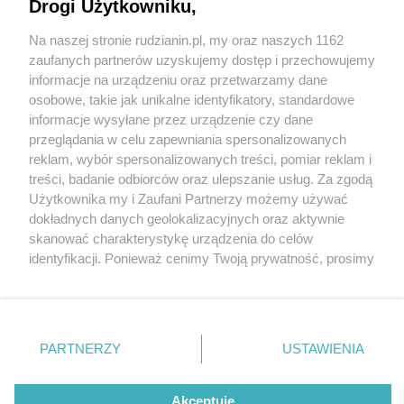
Drogi Użytkowniku,
Na naszej stronie rudzianin.pl, my oraz naszych 1162
Wydawca mediów
lokalnych
zaufanych partnerów uzyskujemy dostęp i przechowujemy
informacje na urządzeniu oraz przetwarzamy dane
osobowe, takie jak unikalne identyfikatory, standardowe
informacje wysyłane przez urządzenie czy dane
przeglądania w celu zapewniania spersonalizowanych
2 / 0
reklam, wybór spersonalizowanych treści, pomiar reklam i
Nie zapomnij
treści, badanie odbiorców oraz ulepszanie usług. Za zgodą
zapoznać się z:
polityką prywatności
regulamin korzystania z portali
Użytkownika my i Zaufani Partnerzy możemy używać
Twoje
miasto
Skontakuj się
z nami
dokładnych danych geolokalizacyjnych oraz aktywnie
Piekary Śląskie
Kontakt
skanować charakterystykę urządzenia do celów
Chorzów
Wydawca
identyfikacji. Ponieważ cenimy Twoją prywatność, prosimy
Tarnowskie Góry
Redakcja
Ruda Śląska
Newsletter
o zgodę na korzystanie z tych technologii poprzez
Świętochłowice
Reklama
kliknięcie „Akceptuję”. Zgoda jest dobrowolna i zawsze
Tychy
możesz ją zmienić/wycofać klikając przycisk ustawień
Bytom
Katowice
prywatności znajdujący się w lewym dolnym rogu strony
REKLAMA
PARTNERZY
USTAWIENIA
Gliwice
. Niektóre rodzaje przetwarzania danych nie wymagają
Zabrze
Zagłębie
zgody użytkownika, ale masz prawo sprzeciwić się
takiemu przetwarzaniu. Preferencje będą miały
Akceptuję