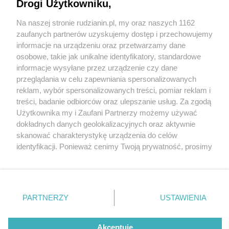
Drogi Użytkowniku,
Na naszej stronie rudzianin.pl, my oraz naszych 1162
Wydawca mediów
lokalnych
zaufanych partnerów uzyskujemy dostęp i przechowujemy
informacje na urządzeniu oraz przetwarzamy dane
osobowe, takie jak unikalne identyfikatory, standardowe
informacje wysyłane przez urządzenie czy dane
przeglądania w celu zapewniania spersonalizowanych
1 / 0
reklam, wybór spersonalizowanych treści, pomiar reklam i
Nie zapomnij
treści, badanie odbiorców oraz ulepszanie usług. Za zgodą
zapoznać się z:
polityką prywatności
regulamin korzystania z portali
Użytkownika my i Zaufani Partnerzy możemy używać
Twoje
miasto
Skontakuj się
z nami
dokładnych danych geolokalizacyjnych oraz aktywnie
Piekary Śląskie
Kontakt
skanować charakterystykę urządzenia do celów
Chorzów
Wydawca
identyfikacji. Ponieważ cenimy Twoją prywatność, prosimy
Tarnowskie Góry
Redakcja
Ruda Śląska
Newsletter
o zgodę na korzystanie z tych technologii poprzez
Świętochłowice
Reklama
kliknięcie „Akceptuję”. Zgoda jest dobrowolna i zawsze
Tychy
możesz ją zmienić/wycofać klikając przycisk ustawień
Bytom
Katowice
prywatności znajdujący się w lewym dolnym rogu strony
REKLAMA
PARTNERZY
USTAWIENIA
Gliwice
. Niektóre rodzaje przetwarzania danych nie wymagają
Zabrze
Zagłębie
zgody użytkownika, ale masz prawo sprzeciwić się
takiemu przetwarzaniu. Preferencje będą miały
Akceptuję