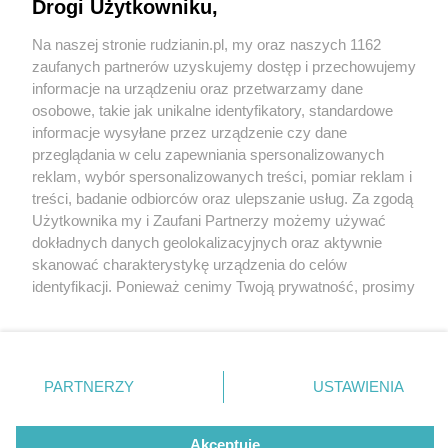
Drogi Użytkowniku,
Na naszej stronie rudzianin.pl, my oraz naszych 1162
Wydawca mediów
lokalnych
zaufanych partnerów uzyskujemy dostęp i przechowujemy
informacje na urządzeniu oraz przetwarzamy dane
osobowe, takie jak unikalne identyfikatory, standardowe
informacje wysyłane przez urządzenie czy dane
przeglądania w celu zapewniania spersonalizowanych
1 / 0
reklam, wybór spersonalizowanych treści, pomiar reklam i
Nie zapomnij
treści, badanie odbiorców oraz ulepszanie usług. Za zgodą
zapoznać się z:
polityką prywatności
regulamin korzystania z portali
Użytkownika my i Zaufani Partnerzy możemy używać
Twoje
miasto
Skontakuj się
z nami
dokładnych danych geolokalizacyjnych oraz aktywnie
Piekary Śląskie
Kontakt
skanować charakterystykę urządzenia do celów
Chorzów
Wydawca
identyfikacji. Ponieważ cenimy Twoją prywatność, prosimy
Tarnowskie Góry
Redakcja
Ruda Śląska
Newsletter
o zgodę na korzystanie z tych technologii poprzez
Świętochłowice
Reklama
kliknięcie „Akceptuję”. Zgoda jest dobrowolna i zawsze
Tychy
możesz ją zmienić/wycofać klikając przycisk ustawień
Bytom
Katowice
prywatności znajdujący się w lewym dolnym rogu strony
REKLAMA
PARTNERZY
USTAWIENIA
Gliwice
. Niektóre rodzaje przetwarzania danych nie wymagają
Zabrze
Zagłębie
zgody użytkownika, ale masz prawo sprzeciwić się
takiemu przetwarzaniu. Preferencje będą miały
Akceptuję