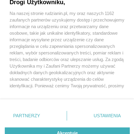
charytatywny w Rudzie Śląskiej
Drogi Użytkowniku,
Na naszej stronie rudzianin.pl, my oraz naszych 1162
Wydawca mediów
lokalnych
zaufanych partnerów uzyskujemy dostęp i przechowujemy
informacje na urządzeniu oraz przetwarzamy dane
osobowe, takie jak unikalne identyfikatory, standardowe
informacje wysyłane przez urządzenie czy dane
przeglądania w celu zapewniania spersonalizowanych
1 / 2
reklam, wybór spersonalizowanych treści, pomiar reklam i
Nie zapomnij
treści, badanie odbiorców oraz ulepszanie usług. Za zgodą
Bieg mikolajow ruda slaska
zapoznać się z:
polityką prywatności
regulamin korzystania z portali
Użytkownika my i Zaufani Partnerzy możemy używać
Twoje
miasto
Skontakuj się
z nami
dokładnych danych geolokalizacyjnych oraz aktywnie
Piekary Śląskie
Kontakt
skanować charakterystykę urządzenia do celów
Chorzów
Wydawca
identyfikacji. Ponieważ cenimy Twoją prywatność, prosimy
Tarnowskie Góry
Redakcja
Ruda Śląska
Newsletter
o zgodę na korzystanie z tych technologii poprzez
Świętochłowice
Reklama
kliknięcie „Akceptuję”. Zgoda jest dobrowolna i zawsze
Tychy
możesz ją zmienić/wycofać klikając przycisk ustawień
Bytom
Katowice
prywatności znajdujący się w lewym dolnym rogu strony
REKLAMA
PARTNERZY
USTAWIENIA
Gliwice
. Niektóre rodzaje przetwarzania danych nie wymagają
Zabrze
Zagłębie
zgody użytkownika, ale masz prawo sprzeciwić się
takiemu przetwarzaniu. Preferencje będą miały
Akceptuję