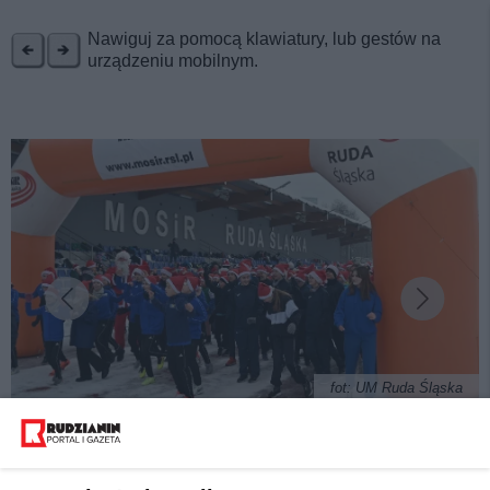
REKLAMA
Nawiguj za pomocą klawiatury, lub gestów na
urządzeniu mobilnym.
fot: UM Ruda Śląska
Pobiegną dla Michalinki. Mikołajkowy bieg