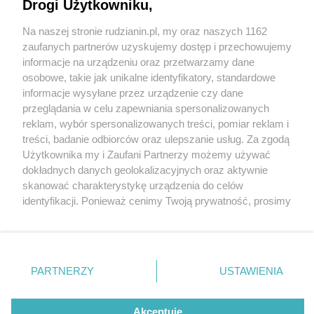
Drogi Użytkowniku,
Na naszej stronie rudzianin.pl, my oraz naszych 1162
Wydawca mediów
lokalnych
zaufanych partnerów uzyskujemy dostęp i przechowujemy
informacje na urządzeniu oraz przetwarzamy dane
osobowe, takie jak unikalne identyfikatory, standardowe
informacje wysyłane przez urządzenie czy dane
przeglądania w celu zapewniania spersonalizowanych
5 / 0
reklam, wybór spersonalizowanych treści, pomiar reklam i
Nie zapomnij
treści, badanie odbiorców oraz ulepszanie usług. Za zgodą
zapoznać się z:
polityką prywatności
regulamin korzystania z portali
Użytkownika my i Zaufani Partnerzy możemy używać
Twoje
miasto
Skontakuj się
z nami
dokładnych danych geolokalizacyjnych oraz aktywnie
Piekary Śląskie
Kontakt
skanować charakterystykę urządzenia do celów
Chorzów
Wydawca
identyfikacji. Ponieważ cenimy Twoją prywatność, prosimy
Tarnowskie Góry
Redakcja
Ruda Śląska
Newsletter
o zgodę na korzystanie z tych technologii poprzez
Świętochłowice
Reklama
kliknięcie „Akceptuję”. Zgoda jest dobrowolna i zawsze
Tychy
możesz ją zmienić/wycofać klikając przycisk ustawień
Bytom
Katowice
prywatności znajdujący się w lewym dolnym rogu strony
REKLAMA
PARTNERZY
USTAWIENIA
Gliwice
. Niektóre rodzaje przetwarzania danych nie wymagają
Zabrze
Zagłębie
zgody użytkownika, ale masz prawo sprzeciwić się
takiemu przetwarzaniu. Preferencje będą miały
Akceptuję