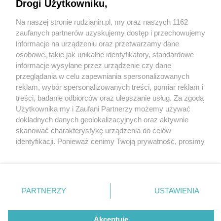
Drogi Użytkowniku,
Na naszej stronie rudzianin.pl, my oraz naszych 1162
Wydawca mediów
lokalnych
zaufanych partnerów uzyskujemy dostęp i przechowujemy
informacje na urządzeniu oraz przetwarzamy dane
osobowe, takie jak unikalne identyfikatory, standardowe
informacje wysyłane przez urządzenie czy dane
przeglądania w celu zapewniania spersonalizowanych
3 / 0
reklam, wybór spersonalizowanych treści, pomiar reklam i
Nie zapomnij
treści, badanie odbiorców oraz ulepszanie usług. Za zgodą
zapoznać się z:
polityką prywatności
regulamin korzystania z portali
Użytkownika my i Zaufani Partnerzy możemy używać
Twoje
miasto
Skontakuj się
z nami
dokładnych danych geolokalizacyjnych oraz aktywnie
Piekary Śląskie
Kontakt
skanować charakterystykę urządzenia do celów
Chorzów
Wydawca
identyfikacji. Ponieważ cenimy Twoją prywatność, prosimy
Tarnowskie Góry
Redakcja
Ruda Śląska
Newsletter
o zgodę na korzystanie z tych technologii poprzez
Świętochłowice
Reklama
kliknięcie „Akceptuję”. Zgoda jest dobrowolna i zawsze
Tychy
możesz ją zmienić/wycofać klikając przycisk ustawień
Bytom
Katowice
prywatności znajdujący się w lewym dolnym rogu strony
REKLAMA
PARTNERZY
USTAWIENIA
Gliwice
. Niektóre rodzaje przetwarzania danych nie wymagają
Zabrze
Zagłębie
zgody użytkownika, ale masz prawo sprzeciwić się
takiemu przetwarzaniu. Preferencje będą miały
Akceptuję