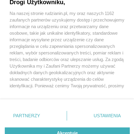
Drogi Użytkowniku,
Na naszej stronie rudzianin.pl, my oraz naszych 1162
Wydawca mediów
lokalnych
zaufanych partnerów uzyskujemy dostęp i przechowujemy
informacje na urządzeniu oraz przetwarzamy dane
osobowe, takie jak unikalne identyfikatory, standardowe
informacje wysyłane przez urządzenie czy dane
przeglądania w celu zapewniania spersonalizowanych
4 / 0
reklam, wybór spersonalizowanych treści, pomiar reklam i
Nie zapomnij
treści, badanie odbiorców oraz ulepszanie usług. Za zgodą
zapoznać się z:
polityką prywatności
regulamin korzystania z portali
Użytkownika my i Zaufani Partnerzy możemy używać
Twoje
miasto
Skontakuj się
z nami
dokładnych danych geolokalizacyjnych oraz aktywnie
Piekary Śląskie
Kontakt
skanować charakterystykę urządzenia do celów
Chorzów
Wydawca
identyfikacji. Ponieważ cenimy Twoją prywatność, prosimy
Tarnowskie Góry
Redakcja
Ruda Śląska
Newsletter
o zgodę na korzystanie z tych technologii poprzez
Świętochłowice
Reklama
kliknięcie „Akceptuję”. Zgoda jest dobrowolna i zawsze
Tychy
możesz ją zmienić/wycofać klikając przycisk ustawień
Bytom
Katowice
prywatności znajdujący się w lewym dolnym rogu strony
REKLAMA
PARTNERZY
USTAWIENIA
Gliwice
. Niektóre rodzaje przetwarzania danych nie wymagają
Zabrze
Zagłębie
zgody użytkownika, ale masz prawo sprzeciwić się
takiemu przetwarzaniu. Preferencje będą miały
Akceptuję