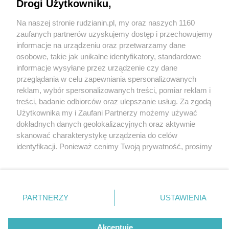
Drogi Użytkowniku,
Na naszej stronie rudzianin.pl, my oraz naszych 1160
Wydawca mediów
lokalnych
zaufanych partnerów uzyskujemy dostęp i przechowujemy
informacje na urządzeniu oraz przetwarzamy dane
osobowe, takie jak unikalne identyfikatory, standardowe
informacje wysyłane przez urządzenie czy dane
przeglądania w celu zapewniania spersonalizowanych
4 / 0
reklam, wybór spersonalizowanych treści, pomiar reklam i
Nie zapomnij
treści, badanie odbiorców oraz ulepszanie usług. Za zgodą
zapoznać się z:
polityką prywatności
regulamin korzystania z portali
Użytkownika my i Zaufani Partnerzy możemy używać
Twoje
miasto
Skontakuj się
z nami
dokładnych danych geolokalizacyjnych oraz aktywnie
Piekary Śląskie
Kontakt
skanować charakterystykę urządzenia do celów
Chorzów
Wydawca
identyfikacji. Ponieważ cenimy Twoją prywatność, prosimy
Tarnowskie Góry
Redakcja
Ruda Śląska
Newsletter
o zgodę na korzystanie z tych technologii poprzez
Świętochłowice
Reklama
kliknięcie „Akceptuję”. Zgoda jest dobrowolna i zawsze
Tychy
możesz ją zmienić/wycofać klikając przycisk ustawień
Bytom
Katowice
prywatności znajdujący się w lewym dolnym rogu strony
REKLAMA
PARTNERZY
USTAWIENIA
Gliwice
. Niektóre rodzaje przetwarzania danych nie wymagają
Zabrze
Zagłębie
zgody użytkownika, ale masz prawo sprzeciwić się
takiemu przetwarzaniu. Preferencje będą miały
Akceptuję