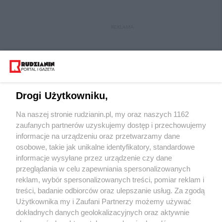
REKLAMA
Drogi Użytkowniku,
Na naszej stronie rudzianin.pl, my oraz naszych 1162
Wydawca mediów
lokalnych
zaufanych partnerów uzyskujemy dostęp i przechowujemy
informacje na urządzeniu oraz przetwarzamy dane
osobowe, takie jak unikalne identyfikatory, standardowe
informacje wysyłane przez urządzenie czy dane
przeglądania w celu zapewniania spersonalizowanych
reklam, wybór spersonalizowanych treści, pomiar reklam i
Nie zapomnij
treści, badanie odbiorców oraz ulepszanie usług. Za zgodą
zapoznać się z:
polityką prywatności
regulamin korzystania z portali
Użytkownika my i Zaufani Partnerzy możemy używać
Twoje
miasto
Skontakuj się
z nami
dokładnych danych geolokalizacyjnych oraz aktywnie
Piekary Śląskie
Kontakt