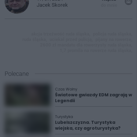
Jacek
Skorek
do mnie
akcja trzeźwość ruda śląska,
policja ruda śląska,
ruda śląska,
uciekał przed policją,
pijany na rowerze,
2600 zł mandatu dla rowerzysty ruda śląska,
1,7 promila na rowerze ruda śląska,
Polecane
Czas Wolny
Światowe gwiazdy EDM zagrają w
Legendii
Turystyka
Lubelszczyzna. Turystyka
wiejska, czy agroturystyka?