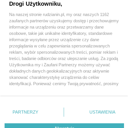
Drogi Użytkowniku,
Na naszej stronie rudzianin.pl, my oraz naszych 1162
Wydawca mediów
lokalnych
zaufanych partnerów uzyskujemy dostęp i przechowujemy
informacje na urządzeniu oraz przetwarzamy dane
osobowe, takie jak unikalne identyfikatory, standardowe
informacje wysyłane przez urządzenie czy dane
przeglądania w celu zapewniania spersonalizowanych
reklam, wybór spersonalizowanych treści, pomiar reklam i
Nie zapomnij
treści, badanie odbiorców oraz ulepszanie usług. Za zgodą
zapoznać się z:
polityką prywatności
regulamin korzystania z portali
Użytkownika my i Zaufani Partnerzy możemy używać
Twoje
miasto
Skontakuj się
z nami
dokładnych danych geolokalizacyjnych oraz aktywnie
Piekary Śląskie
Kontakt
skanować charakterystykę urządzenia do celów
Chorzów
Wydawca
identyfikacji. Ponieważ cenimy Twoją prywatność, prosimy
Tarnowskie Góry
Redakcja
Ruda Śląska
Newsletter
o zgodę na korzystanie z tych technologii poprzez
Świętochłowice
Reklama
kliknięcie „Akceptuję”. Zgoda jest dobrowolna i zawsze
Tychy
możesz ją zmienić/wycofać klikając przycisk ustawień
Bytom
Katowice
prywatności znajdujący się w lewym dolnym rogu strony
PARTNERZY
USTAWIENIA
Gliwice
. Niektóre rodzaje przetwarzania danych nie wymagają
Zabrze
Zagłębie
zgody użytkownika, ale masz prawo sprzeciwić się