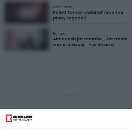
Czas Wolny
Polski Tomorrowland? Ambitne
plany Legendii
Kultura
Almanach jazzmanów „Jazzmani
o improwizacji" – premiera
REKLAMA
REKLAMA
REKLAMA