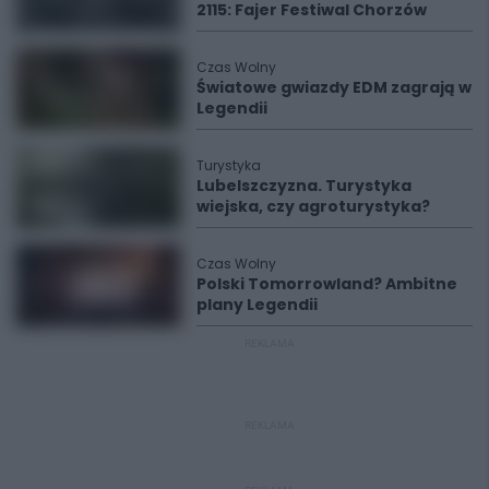
2115: Fajer Festiwal Chorzów
Czas Wolny
Światowe gwiazdy EDM zagrają w
Legendii
Turystyka
Lubelszczyzna. Turystyka
wiejska, czy agroturystyka?
Czas Wolny
Polski Tomorrowland? Ambitne
plany Legendii
REKLAMA
REKLAMA