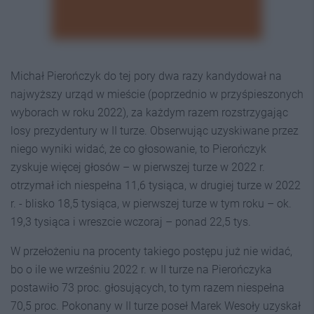
Michał Pierończyk do tej pory dwa razy kandydował na
najwyższy urząd w mieście (poprzednio w przyśpieszonych
wyborach w roku 2022), za każdym razem rozstrzygając
losy prezydentury w II turze. Obserwując uzyskiwane przez
niego wyniki widać, że co głosowanie, to Pierończyk
zyskuje więcej głosów – w pierwszej turze w 2022 r.
otrzymał ich niespełna 11,6 tysiąca, w drugiej turze w 2022
r. - blisko 18,5 tysiąca, w pierwszej turze w tym roku – ok.
19,3 tysiąca i wreszcie wczoraj – ponad 22,5 tys.
W przełożeniu na procenty takiego postępu już nie widać,
bo o ile we wrześniu 2022 r. w II turze na Pierończyka
postawiło 73 proc. głosujących, to tym razem niespełna
70,5 proc. Pokonany w II turze poseł Marek Wesoły uzyskał