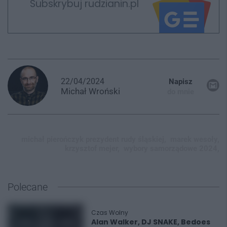
Subskrybuj rudzianin.pl
22/04/2024
Napisz
Michał
Wroński
do mnie
michał pierończyk prezydent rudy śląskiej,
marek wesoły,
krzysztof mejer,
wybory samorządowe 2024,
Polecane
Czas Wolny
Alan Walker, DJ SNAKE, Bedoes