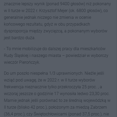
znacznie lepszy wynik (ponad 9400 głosów) niż pokonany
w II turze w 2022 r. Krzysztof Mejer (ok. 6800 głosów), co
generalnie jednak niczego nie zmienia w ocenie
końcowego rezultatu, gdyż w obu przypadkach
dysproporcja między zwycięzcą, a pokonanym wyborów
jest bardzo duża.
- To mnie mobilizuje do dalszej pracy dla mieszkańców
Rudy Śląskiej i naszego miasta – powiedział w wyborczy
wieczór Pierończyk.
Do urn poszło niespełna 1/3 uprawnionych. Nieźle jeśli
wziąć pod uwagę, że w 2022 r. w II turze wyborów
frekwencja nieznacznie tylko przekroczyła 25 proc. , a
wczoraj jeszcze o godzinie 17 wynosiła ledwo 23,30 proc.
Marnie jednak jeśli porównać to ze średnią wojewódzką w
II turze (blisko 42 proc.), położonym za miedzą Zabrzem
(36,4 proc.), czy Świętochłowicami (ponad 37,5 proc.), nie