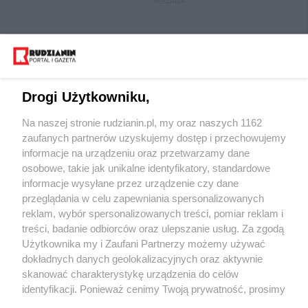
REKLAMA
Drogi Użytkowniku,
Na naszej stronie rudzianin.pl, my oraz naszych 1162
Wydawca mediów
lokalnych
zaufanych partnerów uzyskujemy dostęp i przechowujemy
informacje na urządzeniu oraz przetwarzamy dane
osobowe, takie jak unikalne identyfikatory, standardowe
informacje wysyłane przez urządzenie czy dane
przeglądania w celu zapewniania spersonalizowanych
reklam, wybór spersonalizowanych treści, pomiar reklam i
Nie zapomnij
treści, badanie odbiorców oraz ulepszanie usług. Za zgodą
zapoznać się z:
polityką prywatności
regulamin korzystania z portali
Użytkownika my i Zaufani Partnerzy możemy używać
Twoje
miasto
Skontakuj się
z nami
dokładnych danych geolokalizacyjnych oraz aktywnie
Piekary Śląskie
Kontakt
skanować charakterystykę urządzenia do celów
Chorzów
Wydawca
identyfikacji. Ponieważ cenimy Twoją prywatność, prosimy
Tarnowskie Góry
Redakcja
Ruda Śląska
Newsletter
o zgodę na korzystanie z tych technologii poprzez