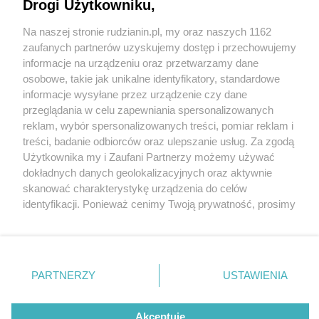
Drogi Użytkowniku,
Na naszej stronie rudzianin.pl, my oraz naszych 1162
Wydawca mediów
lokalnych
zaufanych partnerów uzyskujemy dostęp i przechowujemy
informacje na urządzeniu oraz przetwarzamy dane
osobowe, takie jak unikalne identyfikatory, standardowe
informacje wysyłane przez urządzenie czy dane
przeglądania w celu zapewniania spersonalizowanych
3 / 0
reklam, wybór spersonalizowanych treści, pomiar reklam i
Nie zapomnij
treści, badanie odbiorców oraz ulepszanie usług. Za zgodą
zapoznać się z:
polityką prywatności
regulamin korzystania z portali
Użytkownika my i Zaufani Partnerzy możemy używać
Twoje
miasto
Skontakuj się
z nami
dokładnych danych geolokalizacyjnych oraz aktywnie
Piekary Śląskie
Kontakt
skanować charakterystykę urządzenia do celów
Chorzów
Wydawca
identyfikacji. Ponieważ cenimy Twoją prywatność, prosimy
Tarnowskie Góry
Redakcja
Ruda Śląska
Newsletter
o zgodę na korzystanie z tych technologii poprzez
Świętochłowice
Reklama
kliknięcie „Akceptuję”. Zgoda jest dobrowolna i zawsze
Tychy
możesz ją zmienić/wycofać klikając przycisk ustawień
Bytom
Katowice
prywatności znajdujący się w lewym dolnym rogu strony
REKLAMA
PARTNERZY
USTAWIENIA
Gliwice
. Niektóre rodzaje przetwarzania danych nie wymagają
Zabrze
Zagłębie
zgody użytkownika, ale masz prawo sprzeciwić się
takiemu przetwarzaniu. Preferencje będą miały
Akceptuję