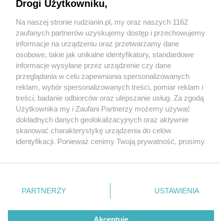
Drogi Użytkowniku,
Na naszej stronie rudzianin.pl, my oraz naszych 1162
Wydawca mediów
lokalnych
zaufanych partnerów uzyskujemy dostęp i przechowujemy
informacje na urządzeniu oraz przetwarzamy dane
osobowe, takie jak unikalne identyfikatory, standardowe
informacje wysyłane przez urządzenie czy dane
przeglądania w celu zapewniania spersonalizowanych
2 / 0
reklam, wybór spersonalizowanych treści, pomiar reklam i
Nie zapomnij
treści, badanie odbiorców oraz ulepszanie usług. Za zgodą
zapoznać się z:
polityką prywatności
regulamin korzystania z portali
Użytkownika my i Zaufani Partnerzy możemy używać
Twoje
miasto
Skontakuj się
z nami
dokładnych danych geolokalizacyjnych oraz aktywnie
Piekary Śląskie
Kontakt
skanować charakterystykę urządzenia do celów
Chorzów
Wydawca
identyfikacji. Ponieważ cenimy Twoją prywatność, prosimy
Tarnowskie Góry
Redakcja
Ruda Śląska
Newsletter
o zgodę na korzystanie z tych technologii poprzez
Świętochłowice
Reklama
kliknięcie „Akceptuję”. Zgoda jest dobrowolna i zawsze
Tychy
możesz ją zmienić/wycofać klikając przycisk ustawień
Bytom
Katowice
prywatności znajdujący się w lewym dolnym rogu strony
REKLAMA
PARTNERZY
USTAWIENIA
Gliwice
. Niektóre rodzaje przetwarzania danych nie wymagają
Zabrze
Zagłębie
zgody użytkownika, ale masz prawo sprzeciwić się
takiemu przetwarzaniu. Preferencje będą miały
Akceptuję