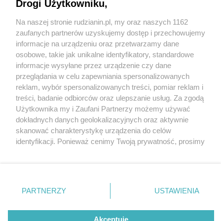
Drogi Użytkowniku,
Na naszej stronie rudzianin.pl, my oraz naszych 1162
Wydawca mediów
lokalnych
zaufanych partnerów uzyskujemy dostęp i przechowujemy
informacje na urządzeniu oraz przetwarzamy dane
osobowe, takie jak unikalne identyfikatory, standardowe
informacje wysyłane przez urządzenie czy dane
przeglądania w celu zapewniania spersonalizowanych
3 / 0
reklam, wybór spersonalizowanych treści, pomiar reklam i
Nie zapomnij
treści, badanie odbiorców oraz ulepszanie usług. Za zgodą
zapoznać się z:
polityką prywatności
regulamin korzystania z portali
Użytkownika my i Zaufani Partnerzy możemy używać
Twoje
miasto
Skontakuj się
z nami
dokładnych danych geolokalizacyjnych oraz aktywnie
Piekary Śląskie
Kontakt
skanować charakterystykę urządzenia do celów
Chorzów
Wydawca
identyfikacji. Ponieważ cenimy Twoją prywatność, prosimy
Tarnowskie Góry
Redakcja
Ruda Śląska
Newsletter
o zgodę na korzystanie z tych technologii poprzez
Świętochłowice
Reklama
kliknięcie „Akceptuję”. Zgoda jest dobrowolna i zawsze
Tychy
możesz ją zmienić/wycofać klikając przycisk ustawień
Bytom
Katowice
prywatności znajdujący się w lewym dolnym rogu strony
REKLAMA
PARTNERZY
USTAWIENIA
Gliwice
. Niektóre rodzaje przetwarzania danych nie wymagają
Zabrze
Zagłębie
zgody użytkownika, ale masz prawo sprzeciwić się
takiemu przetwarzaniu. Preferencje będą miały
Akceptuję