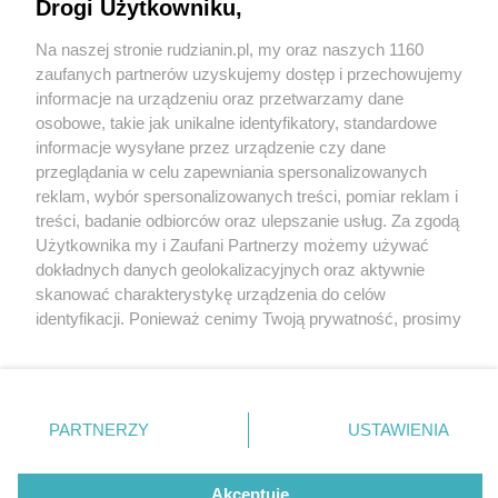
Drogi Użytkowniku,
Na naszej stronie rudzianin.pl, my oraz naszych 1160
Wydawca mediów
lokalnych
zaufanych partnerów uzyskujemy dostęp i przechowujemy
informacje na urządzeniu oraz przetwarzamy dane
osobowe, takie jak unikalne identyfikatory, standardowe
informacje wysyłane przez urządzenie czy dane
przeglądania w celu zapewniania spersonalizowanych
1 / 0
reklam, wybór spersonalizowanych treści, pomiar reklam i
Nie zapomnij
treści, badanie odbiorców oraz ulepszanie usług. Za zgodą
zapoznać się z:
polityką prywatności
regulamin korzystania z portali
Użytkownika my i Zaufani Partnerzy możemy używać
Twoje
miasto
Skontakuj się
z nami
dokładnych danych geolokalizacyjnych oraz aktywnie
Piekary Śląskie
Kontakt
skanować charakterystykę urządzenia do celów
Chorzów
Wydawca
identyfikacji. Ponieważ cenimy Twoją prywatność, prosimy
Tarnowskie Góry
Redakcja
Ruda Śląska
Newsletter
o zgodę na korzystanie z tych technologii poprzez
Świętochłowice
Reklama
kliknięcie „Akceptuję”. Zgoda jest dobrowolna i zawsze
Tychy
możesz ją zmienić/wycofać klikając przycisk ustawień
Bytom
Katowice
prywatności znajdujący się w lewym dolnym rogu strony
REKLAMA
PARTNERZY
USTAWIENIA
Gliwice
. Niektóre rodzaje przetwarzania danych nie wymagają
Zabrze
Zagłębie
zgody użytkownika, ale masz prawo sprzeciwić się
takiemu przetwarzaniu. Preferencje będą miały
Akceptuję