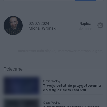
02/07/2024
Napisz
Michał
Wroński
do mnie
metrorower ruda śląska,
metrorower metropolia gzm,
Polecane
Czas Wolny
Trwają ostatnie przygotowania
do Magic Beats Festival
Czas Wolny
Alan Walker, DJ SNAKE, Bedoes