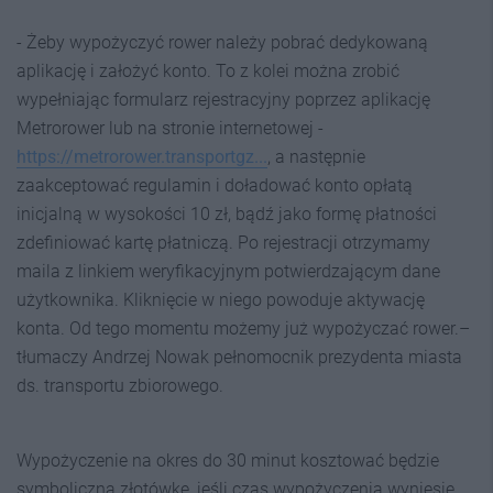
- Żeby wypożyczyć rower należy pobrać dedykowaną
aplikację i założyć konto. To z kolei można zrobić
wypełniając formularz rejestracyjny poprzez aplikację
Metrorower lub na stronie internetowej -
https://metrorower.transportgz...
, a następnie
zaakceptować regulamin i doładować konto opłatą
inicjalną w wysokości 10 zł, bądź jako formę płatności
zdefiniować kartę płatniczą. Po rejestracji otrzymamy
maila z linkiem weryfikacyjnym potwierdzającym dane
użytkownika. Kliknięcie w niego powoduje aktywację
konta. Od tego momentu możemy już wypożyczać rower.–
tłumaczy Andrzej Nowak pełnomocnik prezydenta miasta
ds. transportu zbiorowego.
Wypożyczenie na okres do 30 minut kosztować będzie
symboliczną złotówkę, jeśli czas wypożyczenia wyniesie