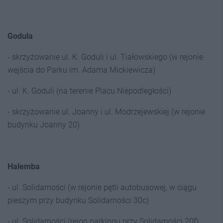
Godula
- skrzyżowanie ul. K. Goduli i ul. Tiałowskiego (w rejonie
wejścia do Parku im. Adama Mickiewicza)
- ul. K. Goduli (na terenie Placu Niepodległości)
- skrzyżowanie ul. Joanny i ul. Modrzejewskiej (w rejonie
budynku Joanny 20)
Halemba
- ul. Solidarności (w rejonie pętli autobusowej, w ciągu
pieszym przy budynku Solidarności 30c)
- ul. Solidarności (rejon parkingu przy Solidarności 20f)