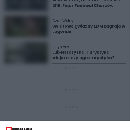
2115: Fajer Festiwal Chorzów
Czas Wolny
Światowe gwiazdy EDM zagrają w
Legendii
Turystyka
Lubelszczyzna. Turystyka
wiejska, czy agroturystyka?
REKLAMA
REKLAMA
REKLAMA