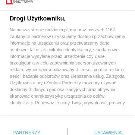
Drogi Użytkowniku,
Na naszej stronie rudzianin.pl, my oraz naszych 1162
Wydawca mediów
lokalnych
zaufanych partnerów uzyskujemy dostęp i przechowujemy
informacje na urządzeniu oraz przetwarzamy dane
osobowe, takie jak unikalne identyfikatory, standardowe
informacje wysyłane przez urządzenie czy dane
przeglądania w celu zapewniania spersonalizowanych
reklam, wybór spersonalizowanych treści, pomiar reklam i
Nie zapomnij
treści, badanie odbiorców oraz ulepszanie usług. Za zgodą
zapoznać się z:
polityką prywatności
regulamin korzystania z portali
Użytkownika my i Zaufani Partnerzy możemy używać
Twoje
miasto
Skontakuj się
z nami
dokładnych danych geolokalizacyjnych oraz aktywnie
Piekary Śląskie
Kontakt
skanować charakterystykę urządzenia do celów
Chorzów
Wydawca
identyfikacji. Ponieważ cenimy Twoją prywatność, prosimy
Tarnowskie Góry
Redakcja
Ruda Śląska
Newsletter
o zgodę na korzystanie z tych technologii poprzez
Świętochłowice
Reklama
kliknięcie „Akceptuję”. Zgoda jest dobrowolna i zawsze
Tychy
możesz ją zmienić/wycofać klikając przycisk ustawień
Bytom
Katowice
prywatności znajdujący się w lewym dolnym rogu strony
PARTNERZY
USTAWIENIA
Gliwice