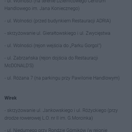
- ul. Wolności (na terenie Dzielnicowego Centrum
Handlowego im. Jana Koniecznego)
- ul. Wolności (przed budynkiem Restauracji ADRIA)
- skrzyżowanie ul. Gierałtowskiego i ul. Zwycięstwa
- ul. Wolności (rejon wejścia do „Parku Gorgol")
- ul. Zabrzańska (rejon dojścia do Restauracji
McDONALD'S)
- ul. Różana 7 (na parkingu przy Pawilonie Handlowym)
Wirek
- skrzyżowanie ul. Jankowskiego i ul. Różyckiego (przy
drodze rowerowej L.O. nr II im. G.Morcinka)
- ul. Niedurnego przy Rondzie Górników (w rejonie