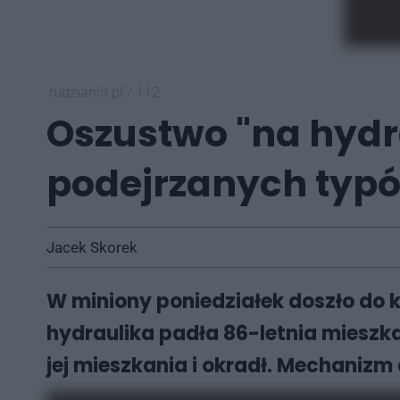
rudzianin.pl
/
112
Oszustwo "na hydra
podejrzanych typ
Jacek Skorek
W miniony poniedziałek doszło do 
hydraulika padła 86-letnia mieszk
jej mieszkania i okradł. Mechanizm