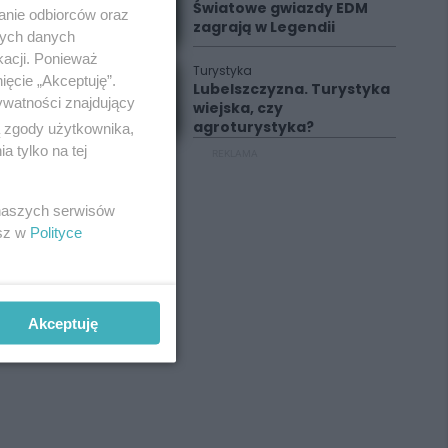
Światowe gwiazdy EDM
anie odbiorców oraz
zagrają w Legendii
nych danych
kacji. Ponieważ
Turystyka
ięcie „Akceptuję”.
Lubelszczyzna. Turystyka
ywatności znajdujący
wiejska, czy
agroturystyka?
ą zgody użytkownika,
 tylko na tej
REKLAMA
 naszych serwisów
esz w
Polityce
Akceptuję