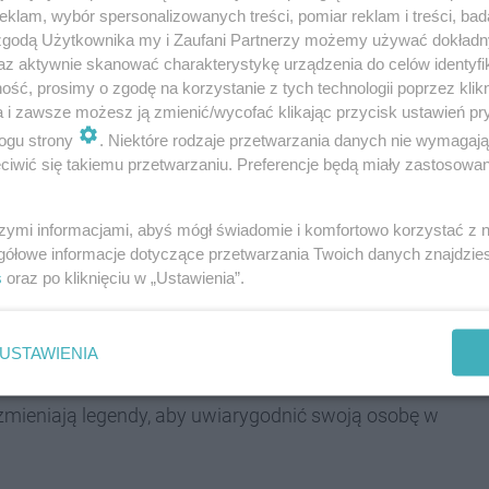
klam, wybór spersonalizowanych treści, pomiar reklam i treści, bad
 zgodą Użytkownika my i Zaufani Partnerzy możemy używać dokład
az aktywnie skanować charakterystykę urządzenia do celów identyfi
w domu - 2 tysiące złotych. Niestety, okradziona
ść, prosimy o zgodę na korzystanie z tych technologii poprzez klikn
a tym, że był ubrany jak hydraulik. Czynności w
a i zawsze możesz ją zmienić/wycofać klikając przycisk ustawień pr
y tej zuchwałej kradzieży trwają.
ogu strony
. Niektóre rodzaje przetwarzania danych nie wymagaj
iwić się takiemu przetwarzaniu. Preferencje będą miały zastosowania
szymi informacjami, abyś mógł świadomie i komfortowo korzystać z
howanie szczególnej ostrożności podczas wizyty
gółowe informacje dotyczące przetwarzania Twoich danych znajdzi
ażdy z nich to prawdziwy pracownik
s
oraz po kliknięciu w „Ustawienia”.
aniowej czy wodociągów - dodaje Ciozak.
USTAWIENIA
 zmieniają legendy, aby uwiarygodnić swoją osobę w