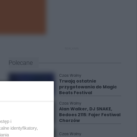
REKLAMA
Polecane
Czas Wolny
Trwają ostatnie
przygotowania do Magic
Beats Festival
Czas Wolny
Alan Walker, DJ SNAKE,
Bedoes 2115: Fajer Festiwal
Chorzów
stęp i
lne identyfikatory,
Czas Wolny
iania