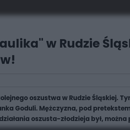
ulika" w Rudzie Śląs
ów!
kolejnego oszustwa w Rudzie Śląskiej. T
anka Goduli. Mężczyzna, pod pretekstem
 działania oszusta-złodzieja był, można 