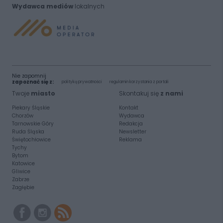
Wydawca mediów
lokalnych
Nie zapomnij
zapoznać się z:
polityką prywatności
regulamin korzystania z portali
Twoje
miasto
Skontakuj się
z nami
Piekary Śląskie
Kontakt
Chorzów
Wydawca
Tarnowskie Góry
Redakcja
Ruda Śląska
Newsletter
Świętochłowice
Reklama
Tychy
Bytom
Katowice
Gliwice
Zabrze
Zagłębie