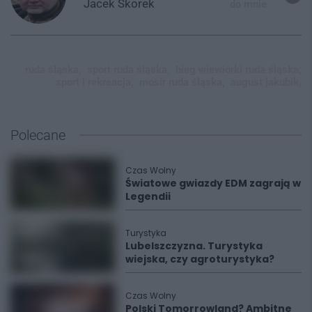
Jacek
Skorek
do mnie
ruda śląska,
sport ruda śląska,
bieg wiewiórki ruda śląska,
sport i rekreacja,
mosir ruda śląska,
august jakubik,
Polecane
Czas Wolny
Światowe gwiazdy EDM zagrają w
Legendii
Turystyka
Lubelszczyzna. Turystyka
wiejska, czy agroturystyka?
Czas Wolny
Polski Tomorrowland? Ambitne