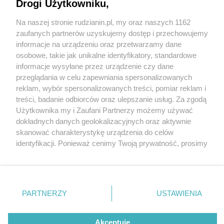
Drogi Użytkowniku,
Na naszej stronie rudzianin.pl, my oraz naszych 1162
Wydawca mediów
lokalnych
zaufanych partnerów uzyskujemy dostęp i przechowujemy
informacje na urządzeniu oraz przetwarzamy dane
osobowe, takie jak unikalne identyfikatory, standardowe
informacje wysyłane przez urządzenie czy dane
przeglądania w celu zapewniania spersonalizowanych
1 / 0
reklam, wybór spersonalizowanych treści, pomiar reklam i
Nie zapomnij
treści, badanie odbiorców oraz ulepszanie usług. Za zgodą
zapoznać się z:
polityką prywatności
regulamin korzystania z portali
Użytkownika my i Zaufani Partnerzy możemy używać
Twoje
miasto
Skontakuj się
z nami
dokładnych danych geolokalizacyjnych oraz aktywnie
Piekary Śląskie
Kontakt
skanować charakterystykę urządzenia do celów
Chorzów
Wydawca
identyfikacji. Ponieważ cenimy Twoją prywatność, prosimy
Tarnowskie Góry
Redakcja
Ruda Śląska
Newsletter
o zgodę na korzystanie z tych technologii poprzez
Świętochłowice
Reklama
kliknięcie „Akceptuję”. Zgoda jest dobrowolna i zawsze
Tychy
możesz ją zmienić/wycofać klikając przycisk ustawień
Bytom
Katowice
prywatności znajdujący się w lewym dolnym rogu strony
REKLAMA
PARTNERZY
USTAWIENIA
Gliwice
. Niektóre rodzaje przetwarzania danych nie wymagają
Zabrze
Zagłębie
zgody użytkownika, ale masz prawo sprzeciwić się
takiemu przetwarzaniu. Preferencje będą miały
Akceptuję