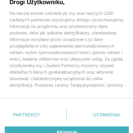
Drogi Użytkowniku,
Na naszej stronie rudzianin.pl, my oraz naszych 1160
Wydawca mediów
lokalnych
zaufanych partnerów uzyskujemy dostęp i przechowujemy
informacje na urządzeniu oraz przetwarzamy dane
osobowe, takie jak unikalne identyfikatory, standardowe
informacje wysyłane przez urządzenie czy dane
przeglądania w celu zapewniania spersonalizowanych
1 / 0
reklam, wybór spersonalizowanych treści, pomiar reklam i
Nie zapomnij
treści, badanie odbiorców oraz ulepszanie usług. Za zgodą
zapoznać się z:
polityką prywatności
regulamin korzystania z portali
Użytkownika my i Zaufani Partnerzy możemy używać
Twoje
miasto
Skontakuj się
z nami
dokładnych danych geolokalizacyjnych oraz aktywnie
Piekary Śląskie
Kontakt
skanować charakterystykę urządzenia do celów
Chorzów
Wydawca
identyfikacji. Ponieważ cenimy Twoją prywatność, prosimy
Tarnowskie Góry
Redakcja
Ruda Śląska
Newsletter
o zgodę na korzystanie z tych technologii poprzez
Świętochłowice
Reklama
kliknięcie „Akceptuję”. Zgoda jest dobrowolna i zawsze
Tychy
możesz ją zmienić/wycofać klikając przycisk ustawień
Bytom
Katowice
prywatności znajdujący się w lewym dolnym rogu strony
REKLAMA
PARTNERZY
USTAWIENIA
Gliwice
. Niektóre rodzaje przetwarzania danych nie wymagają
Zabrze
Zagłębie
zgody użytkownika, ale masz prawo sprzeciwić się
takiemu przetwarzaniu. Preferencje będą miały
Akceptuję