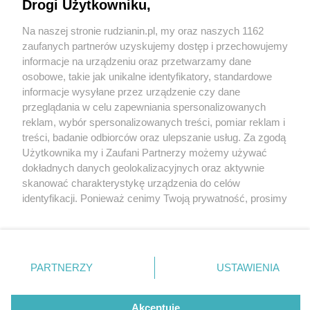
Drogi Użytkowniku,
Na naszej stronie rudzianin.pl, my oraz naszych 1162
Wydawca mediów
lokalnych
zaufanych partnerów uzyskujemy dostęp i przechowujemy
informacje na urządzeniu oraz przetwarzamy dane
osobowe, takie jak unikalne identyfikatory, standardowe
informacje wysyłane przez urządzenie czy dane
przeglądania w celu zapewniania spersonalizowanych
5 / 0
reklam, wybór spersonalizowanych treści, pomiar reklam i
Nie zapomnij
treści, badanie odbiorców oraz ulepszanie usług. Za zgodą
zapoznać się z:
polityką prywatności
regulamin korzystania z portali
Użytkownika my i Zaufani Partnerzy możemy używać
Twoje
miasto
Skontakuj się
z nami
dokładnych danych geolokalizacyjnych oraz aktywnie
Piekary Śląskie
Kontakt
skanować charakterystykę urządzenia do celów
Chorzów
Wydawca
identyfikacji. Ponieważ cenimy Twoją prywatność, prosimy
Tarnowskie Góry
Redakcja
Ruda Śląska
Newsletter
o zgodę na korzystanie z tych technologii poprzez
Świętochłowice
Reklama
kliknięcie „Akceptuję”. Zgoda jest dobrowolna i zawsze
Tychy
możesz ją zmienić/wycofać klikając przycisk ustawień
Bytom
Katowice
prywatności znajdujący się w lewym dolnym rogu strony
REKLAMA
PARTNERZY
USTAWIENIA
Gliwice
. Niektóre rodzaje przetwarzania danych nie wymagają
Zabrze
Zagłębie
zgody użytkownika, ale masz prawo sprzeciwić się
takiemu przetwarzaniu. Preferencje będą miały
Akceptuję