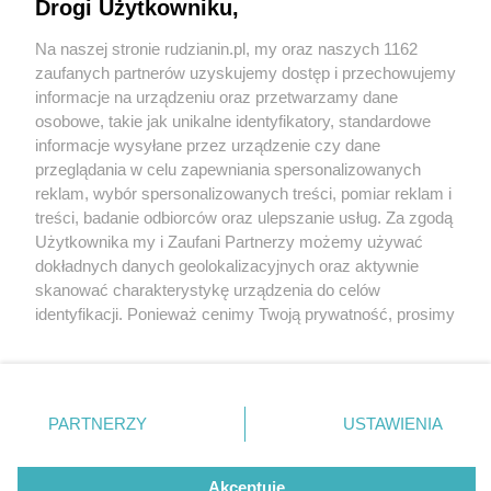
Drogi Użytkowniku,
Na naszej stronie rudzianin.pl, my oraz naszych 1162
Wydawca mediów
lokalnych
zaufanych partnerów uzyskujemy dostęp i przechowujemy
informacje na urządzeniu oraz przetwarzamy dane
osobowe, takie jak unikalne identyfikatory, standardowe
informacje wysyłane przez urządzenie czy dane
przeglądania w celu zapewniania spersonalizowanych
1 / 0
reklam, wybór spersonalizowanych treści, pomiar reklam i
Nie zapomnij
treści, badanie odbiorców oraz ulepszanie usług. Za zgodą
zapoznać się z:
polityką prywatności
regulamin korzystania z portali
Użytkownika my i Zaufani Partnerzy możemy używać
Twoje
miasto
Skontakuj się
z nami
dokładnych danych geolokalizacyjnych oraz aktywnie
Piekary Śląskie
Kontakt
skanować charakterystykę urządzenia do celów
Chorzów
Wydawca
identyfikacji. Ponieważ cenimy Twoją prywatność, prosimy
Tarnowskie Góry
Redakcja
Ruda Śląska
Newsletter
o zgodę na korzystanie z tych technologii poprzez
Świętochłowice
Reklama
kliknięcie „Akceptuję”. Zgoda jest dobrowolna i zawsze
Tychy
możesz ją zmienić/wycofać klikając przycisk ustawień
Bytom
Katowice
prywatności znajdujący się w lewym dolnym rogu strony
REKLAMA
PARTNERZY
USTAWIENIA
Gliwice
. Niektóre rodzaje przetwarzania danych nie wymagają
Zabrze
Zagłębie
zgody użytkownika, ale masz prawo sprzeciwić się
takiemu przetwarzaniu. Preferencje będą miały
Akceptuję