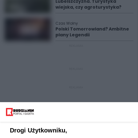
Lubelszczyzna. Turystyka
wiejska, czy agroturystyka?
Czas Wolny
Polski Tomorrowland? Ambitne
plany Legendii
REKLAMA
REKLAMA
REKLAMA
Drogi Użytkowniku,