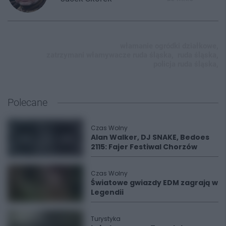
włamanie ogródki działkowe,
zatrzymani włamywacze ruda śląska,
ruda śląska,
policja ruda śląska,
Polecane
Czas Wolny
Alan Walker, DJ SNAKE, Bedoes
2115: Fajer Festiwal Chorzów
Czas Wolny
Światowe gwiazdy EDM zagrają w
Legendii
Turystyka