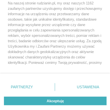
Na naszej stronie rudzianin.pl, my oraz naszych 1162
Wydawca mediów
lokalnych
zaufanych partnerów uzyskujemy dostęp i przechowujemy
informacje na urządzeniu oraz przetwarzamy dane
osobowe, takie jak unikalne identyfikatory, standardowe
informacje wysyłane przez urządzenie czy dane
przeglądania w celu zapewniania spersonalizowanych
reklam, wybór spersonalizowanych treści, pomiar reklam i
Nie zapomnij
treści, badanie odbiorców oraz ulepszanie usług. Za zgodą
zapoznać się z:
polityką prywatności
regulamin korzystania z portali
Użytkownika my i Zaufani Partnerzy możemy używać
Twoje
miasto
Skontakuj się
z nami
dokładnych danych geolokalizacyjnych oraz aktywnie
Piekary Śląskie
Kontakt
skanować charakterystykę urządzenia do celów
Chorzów
Wydawca
identyfikacji. Ponieważ cenimy Twoją prywatność, prosimy
Tarnowskie Góry
Redakcja
Ruda Śląska
Newsletter
o zgodę na korzystanie z tych technologii poprzez
Świętochłowice
Reklama
kliknięcie „Akceptuję”. Zgoda jest dobrowolna i zawsze
Tychy
możesz ją zmienić/wycofać klikając przycisk ustawień
Bytom
Katowice
prywatności znajdujący się w lewym dolnym rogu strony
PARTNERZY
USTAWIENIA
Gliwice
. Niektóre rodzaje przetwarzania danych nie wymagają
Zabrze
Zagłębie
zgody użytkownika, ale masz prawo sprzeciwić się
Akceptuję
takiemu przetwarzaniu. Preferencje będą miały
zastosowania tylko na tej witrynie.