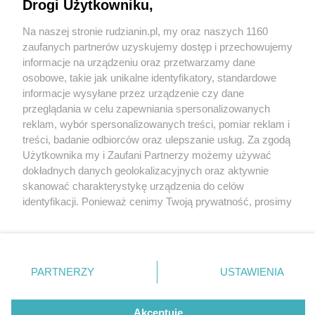
Drogi Użytkowniku,
Na naszej stronie rudzianin.pl, my oraz naszych 1160
Wydawca mediów
lokalnych
zaufanych partnerów uzyskujemy dostęp i przechowujemy
informacje na urządzeniu oraz przetwarzamy dane
osobowe, takie jak unikalne identyfikatory, standardowe
informacje wysyłane przez urządzenie czy dane
przeglądania w celu zapewniania spersonalizowanych
2 / 0
reklam, wybór spersonalizowanych treści, pomiar reklam i
Nie zapomnij
treści, badanie odbiorców oraz ulepszanie usług. Za zgodą
zapoznać się z:
polityką prywatności
regulamin korzystania z portali
Użytkownika my i Zaufani Partnerzy możemy używać
Twoje
miasto
Skontakuj się
z nami
dokładnych danych geolokalizacyjnych oraz aktywnie
Piekary Śląskie
Kontakt
skanować charakterystykę urządzenia do celów
Chorzów
Wydawca
identyfikacji. Ponieważ cenimy Twoją prywatność, prosimy
Tarnowskie Góry
Redakcja
Ruda Śląska
Newsletter
o zgodę na korzystanie z tych technologii poprzez
Świętochłowice
Reklama
kliknięcie „Akceptuję”. Zgoda jest dobrowolna i zawsze
Tychy
możesz ją zmienić/wycofać klikając przycisk ustawień
Bytom
Katowice
prywatności znajdujący się w lewym dolnym rogu strony
REKLAMA
PARTNERZY
USTAWIENIA
Gliwice
. Niektóre rodzaje przetwarzania danych nie wymagają
Zabrze
Zagłębie
zgody użytkownika, ale masz prawo sprzeciwić się
takiemu przetwarzaniu. Preferencje będą miały
Akceptuję