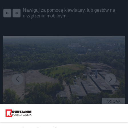
REKLAMA
Nawiguj za pomocą klawiatury, lub gestów na
urządzeniu mobilnym.
fot: SRK
Od środy rusza gaszenie najbardziej