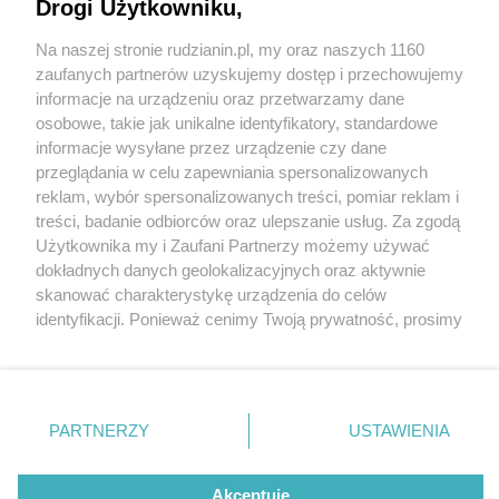
Drogi Użytkowniku,
Na naszej stronie rudzianin.pl, my oraz naszych 1160
Wydawca mediów
lokalnych
zaufanych partnerów uzyskujemy dostęp i przechowujemy
informacje na urządzeniu oraz przetwarzamy dane
osobowe, takie jak unikalne identyfikatory, standardowe
informacje wysyłane przez urządzenie czy dane
przeglądania w celu zapewniania spersonalizowanych
1 / 0
reklam, wybór spersonalizowanych treści, pomiar reklam i
Nie zapomnij
treści, badanie odbiorców oraz ulepszanie usług. Za zgodą
zapoznać się z:
polityką prywatności
regulamin korzystania z portali
Użytkownika my i Zaufani Partnerzy możemy używać
Twoje
miasto
Skontakuj się
z nami
dokładnych danych geolokalizacyjnych oraz aktywnie
Piekary Śląskie
Kontakt
skanować charakterystykę urządzenia do celów
Chorzów
Wydawca
identyfikacji. Ponieważ cenimy Twoją prywatność, prosimy
Tarnowskie Góry
Redakcja
Ruda Śląska
Newsletter
o zgodę na korzystanie z tych technologii poprzez
Świętochłowice
Reklama
kliknięcie „Akceptuję”. Zgoda jest dobrowolna i zawsze
Tychy
możesz ją zmienić/wycofać klikając przycisk ustawień
Bytom
Katowice
prywatności znajdujący się w lewym dolnym rogu strony
REKLAMA
PARTNERZY
USTAWIENIA
Gliwice
. Niektóre rodzaje przetwarzania danych nie wymagają
Zabrze
Zagłębie
zgody użytkownika, ale masz prawo sprzeciwić się
takiemu przetwarzaniu. Preferencje będą miały
Akceptuję