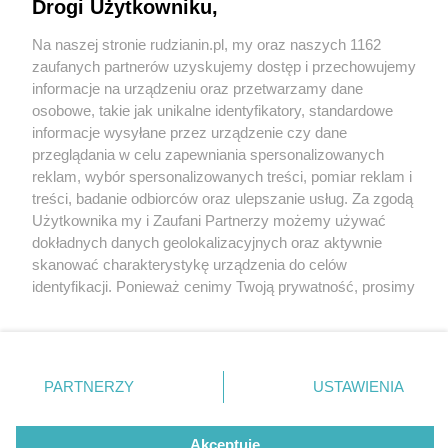
Drogi Użytkowniku,
Na naszej stronie rudzianin.pl, my oraz naszych 1162
Wydawca mediów
lokalnych
zaufanych partnerów uzyskujemy dostęp i przechowujemy
informacje na urządzeniu oraz przetwarzamy dane
osobowe, takie jak unikalne identyfikatory, standardowe
informacje wysyłane przez urządzenie czy dane
przeglądania w celu zapewniania spersonalizowanych
2 / 0
reklam, wybór spersonalizowanych treści, pomiar reklam i
Nie zapomnij
treści, badanie odbiorców oraz ulepszanie usług. Za zgodą
zapoznać się z:
polityką prywatności
regulamin korzystania z portali
Użytkownika my i Zaufani Partnerzy możemy używać
Twoje
miasto
Skontakuj się
z nami
dokładnych danych geolokalizacyjnych oraz aktywnie
Piekary Śląskie
Kontakt
skanować charakterystykę urządzenia do celów
Chorzów
Wydawca
identyfikacji. Ponieważ cenimy Twoją prywatność, prosimy
Tarnowskie Góry
Redakcja
Ruda Śląska
Newsletter
o zgodę na korzystanie z tych technologii poprzez
Świętochłowice
Reklama
kliknięcie „Akceptuję”. Zgoda jest dobrowolna i zawsze
Tychy
możesz ją zmienić/wycofać klikając przycisk ustawień
Bytom
Katowice
prywatności znajdujący się w lewym dolnym rogu strony
REKLAMA
PARTNERZY
USTAWIENIA
Gliwice
. Niektóre rodzaje przetwarzania danych nie wymagają
Zabrze
Zagłębie
zgody użytkownika, ale masz prawo sprzeciwić się
takiemu przetwarzaniu. Preferencje będą miały
Akceptuję