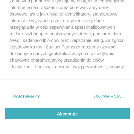
zaufanych partnerów uzyskujemy dostęp i przechowujemy
Poznaj Nowe Piekary
Katowice
informacje na urządzeniu oraz przetwarzamy dane
Gliwice
Zabrze
osobowe, takie jak unikalne identyfikatory, standardowe
Zagłębie
informacje wysyłane przez urządzenie czy dane
przeglądania w celu zapewniania spersonalizowanych
reklam, wybór spersonalizowanych treści, pomiar reklam i
4 / 14
treści, badanie odbiorców oraz ulepszanie usług. Za zgodą
Użytkownika my i Zaufani Partnerzy możemy używać
Nowe Piekary 13
dokładnych danych geolokalizacyjnych oraz aktywnie
skanować charakterystykę urządzenia do celów
identyfikacji. Ponieważ cenimy Twoją prywatność, prosimy
o zgodę na korzystanie z tych technologii poprzez
kliknięcie „Akceptuję”. Zgoda jest dobrowolna i zawsze
możesz ją zmienić/wycofać klikając przycisk ustawień
prywatności znajdujący się w lewym dolnym rogu strony
REKLAMA
PARTNERZY
USTAWIENIA
. Niektóre rodzaje przetwarzania danych nie wymagają
zgody użytkownika, ale masz prawo sprzeciwić się
takiemu przetwarzaniu. Preferencje będą miały
Akceptuję
zastosowania tylko na tej witrynie.
Zapoznaj się z poniższymi informacjami, abyś mógł