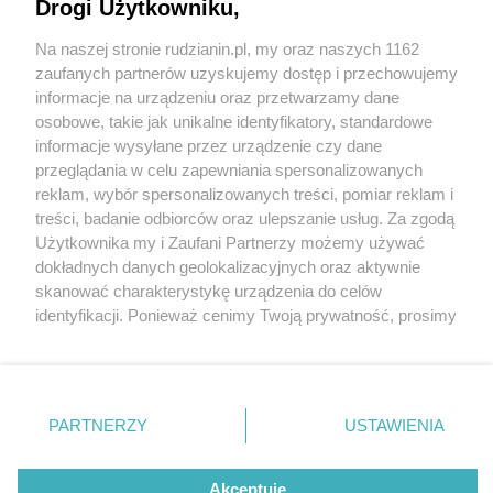
Drogi Użytkowniku,
Na naszej stronie rudzianin.pl, my oraz naszych 1162
Wydawca mediów
lokalnych
zaufanych partnerów uzyskujemy dostęp i przechowujemy
informacje na urządzeniu oraz przetwarzamy dane
osobowe, takie jak unikalne identyfikatory, standardowe
informacje wysyłane przez urządzenie czy dane
przeglądania w celu zapewniania spersonalizowanych
5 / 0
reklam, wybór spersonalizowanych treści, pomiar reklam i
Nie zapomnij
treści, badanie odbiorców oraz ulepszanie usług. Za zgodą
zapoznać się z:
polityką prywatności
regulamin korzystania z portali
Użytkownika my i Zaufani Partnerzy możemy używać
Twoje
miasto
Skontakuj się
z nami
dokładnych danych geolokalizacyjnych oraz aktywnie
Piekary Śląskie
Kontakt
skanować charakterystykę urządzenia do celów
Chorzów
Wydawca
identyfikacji. Ponieważ cenimy Twoją prywatność, prosimy
Tarnowskie Góry
Redakcja
Ruda Śląska
Newsletter
o zgodę na korzystanie z tych technologii poprzez
Świętochłowice
Reklama
kliknięcie „Akceptuję”. Zgoda jest dobrowolna i zawsze
Tychy
możesz ją zmienić/wycofać klikając przycisk ustawień
Bytom
Katowice
prywatności znajdujący się w lewym dolnym rogu strony
REKLAMA
PARTNERZY
USTAWIENIA
Gliwice
. Niektóre rodzaje przetwarzania danych nie wymagają
Zabrze
Zagłębie
zgody użytkownika, ale masz prawo sprzeciwić się
takiemu przetwarzaniu. Preferencje będą miały
Akceptuję