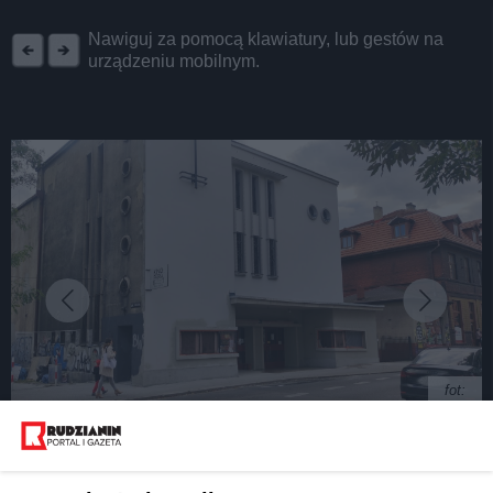
REKLAMA
Nawiguj za pomocą klawiatury, lub gestów na
urządzeniu mobilnym.
fot:
Nowa fasada i... koniec Kina "Patria" w Rudzie