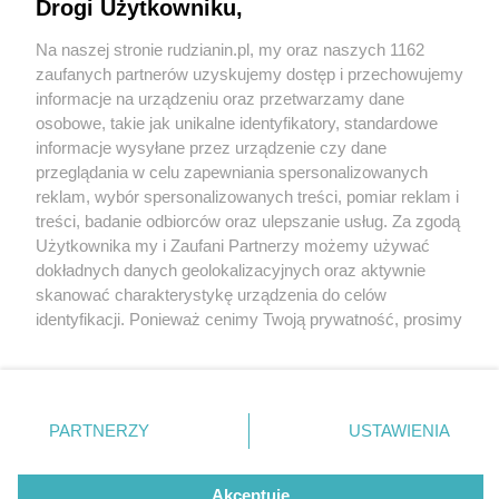
Śląskiej? Miasto trzykrotnie podniosło podatek!
Drogi Użytkowniku,
Na naszej stronie rudzianin.pl, my oraz naszych 1162
Wydawca mediów
lokalnych
zaufanych partnerów uzyskujemy dostęp i przechowujemy
informacje na urządzeniu oraz przetwarzamy dane
osobowe, takie jak unikalne identyfikatory, standardowe
informacje wysyłane przez urządzenie czy dane
przeglądania w celu zapewniania spersonalizowanych
1 / 2
reklam, wybór spersonalizowanych treści, pomiar reklam i
Nie zapomnij
treści, badanie odbiorców oraz ulepszanie usług. Za zgodą
Kino patria ruda slaska
zapoznać się z:
polityką prywatności
regulamin korzystania z portali
Użytkownika my i Zaufani Partnerzy możemy używać
Twoje
miasto
Skontakuj się
z nami
dokładnych danych geolokalizacyjnych oraz aktywnie
Piekary Śląskie
Kontakt
skanować charakterystykę urządzenia do celów
Chorzów
Wydawca
identyfikacji. Ponieważ cenimy Twoją prywatność, prosimy
Tarnowskie Góry
Redakcja
Ruda Śląska
Newsletter
o zgodę na korzystanie z tych technologii poprzez
Świętochłowice
Reklama
kliknięcie „Akceptuję”. Zgoda jest dobrowolna i zawsze
Tychy
możesz ją zmienić/wycofać klikając przycisk ustawień
Bytom
Katowice
prywatności znajdujący się w lewym dolnym rogu strony
REKLAMA
PARTNERZY
USTAWIENIA
Gliwice
. Niektóre rodzaje przetwarzania danych nie wymagają
Zabrze
Zagłębie
zgody użytkownika, ale masz prawo sprzeciwić się
takiemu przetwarzaniu. Preferencje będą miały
Akceptuję