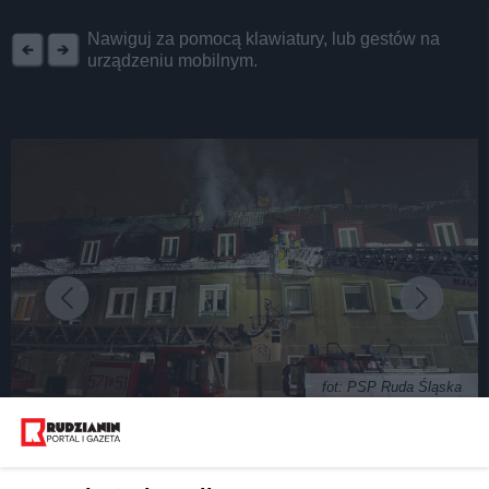
REKLAMA
Nawiguj za pomocą klawiatury, lub gestów na
urządzeniu mobilnym.
fot: PSP Ruda Śląska
Nocny pożar przy ulicy Owocowej w Rudzie