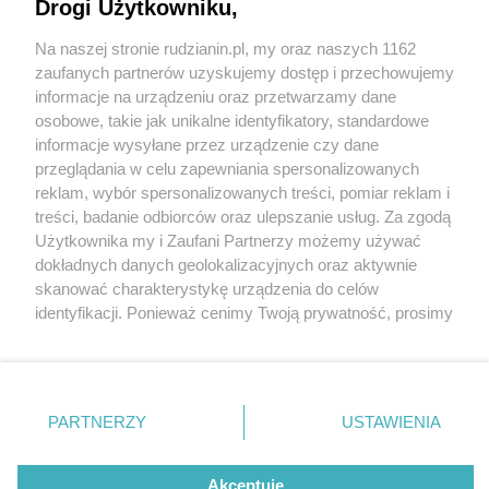
Śląskiej Goduli
Drogi Użytkowniku,
Na naszej stronie rudzianin.pl, my oraz naszych 1162
Wydawca mediów
lokalnych
zaufanych partnerów uzyskujemy dostęp i przechowujemy
informacje na urządzeniu oraz przetwarzamy dane
osobowe, takie jak unikalne identyfikatory, standardowe
informacje wysyłane przez urządzenie czy dane
przeglądania w celu zapewniania spersonalizowanych
1 / 2
reklam, wybór spersonalizowanych treści, pomiar reklam i
Nie zapomnij
treści, badanie odbiorców oraz ulepszanie usług. Za zgodą
Pozar bielszowice psp
zapoznać się z:
polityką prywatności
regulamin korzystania z portali
Użytkownika my i Zaufani Partnerzy możemy używać
Twoje
miasto
Skontakuj się
z nami
dokładnych danych geolokalizacyjnych oraz aktywnie
Piekary Śląskie
Kontakt
skanować charakterystykę urządzenia do celów
Chorzów
Wydawca
identyfikacji. Ponieważ cenimy Twoją prywatność, prosimy
Tarnowskie Góry
Redakcja
Ruda Śląska
Newsletter
o zgodę na korzystanie z tych technologii poprzez
Świętochłowice
Reklama
kliknięcie „Akceptuję”. Zgoda jest dobrowolna i zawsze
Tychy
możesz ją zmienić/wycofać klikając przycisk ustawień
Bytom
Katowice
prywatności znajdujący się w lewym dolnym rogu strony
REKLAMA
PARTNERZY
USTAWIENIA
Gliwice
. Niektóre rodzaje przetwarzania danych nie wymagają
Zabrze
Zagłębie
zgody użytkownika, ale masz prawo sprzeciwić się
takiemu przetwarzaniu. Preferencje będą miały
Akceptuję