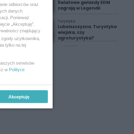
Światowe gwiazdy EDM
anie odbiorców oraz
zagrają w Legendii
nych danych
kacji. Ponieważ
Turystyka
ięcie „Akceptuję”.
Lubelszczyzna. Turystyka
ywatności znajdujący
wiejska, czy
agroturystyka?
ą zgody użytkownika,
 tylko na tej
REKLAMA
 naszych serwisów
esz w
Polityce
Akceptuję