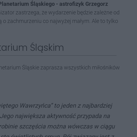
lanetarium Śląskiego - astrofizyk Grzegorz
izator zastrzega, że wydarzenie będzie zależne od
 zachmurzeniu co najwyżej małym. Ale to tylko
tarium Śląskim
anetarium Śląskie zaprasza wszystkich miłośników
iętego Wawrzyńca” to jeden z najbardziej
 Jego największa aktywność przypada na
drobinie szczęścia można wówczas w ciągu
sto świetlistych smug. Rój związany jest z