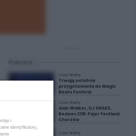
REKLAMA
Polecane
Czas Wolny
Trwają ostatnie
przygotowania do Magic
Beats Festival
Czas Wolny
Alan Walker, DJ SNAKE,
Bedoes 2115: Fajer Festiwal
Chorzów
stęp i
lne identyfikatory,
Czas Wolny
iania