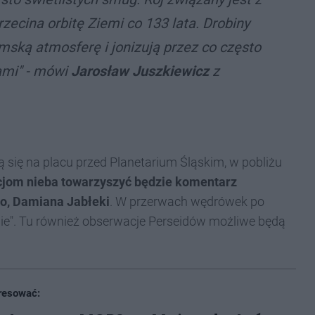
zecina orbitę Ziemi co 133 lata. Drobiny
mską atmosferę i jonizują przez co często
ami" - mówi
Jarosław Juszkiewicz
z
się na placu przed Planetarium Śląskim, w pobliżu
om nieba towarzyszyć będzie komentarz
go, Damiana Jabłeki
. W przerwach wędrówek po
Nie". Tu również obserwacje Perseidów możliwe będą
resować: