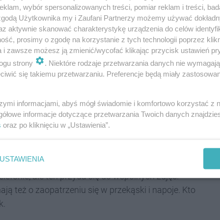
a Śląska" rozpocznie się w poniedziałek 12
klam, wybór spersonalizowanych treści, pomiar reklam i treści, bad
Arena przy ul. Bytomskiej 15.
 zgodą Użytkownika my i Zaufani Partnerzy możemy używać dokład
az aktywnie skanować charakterystykę urządzenia do celów identyfi
ść, prosimy o zgodę na korzystanie z tych technologii poprzez klikn
a i zawsze możesz ją zmienić/wycofać klikając przycisk ustawień pr
ogu strony
. Niektóre rodzaje przetwarzania danych nie wymagaj
można usiąść lub się położyć. Może to być koc,
iwić się takiemu przetwarzaniu. Preferencje będą miały zastosowania
że będzie można komfortowo obserwować nocne
 bo sierpniowe noce bywają chłodne i wilgotne -
szymi informacjami, abyś mógł świadomie i komfortowo korzystać z
gółowe informacje dotyczące przetwarzania Twoich danych znajdzi
s
oraz po kliknięciu w „Ustawienia”.
USTAWIENIA
ie wygaszony, warto więc wyposażyć się w latarkę
lefonie, ale ten przyda się do wspólnych zdjęć.
ą też o zaopatrzeniu się w przekąski i napoje. Kto
k.