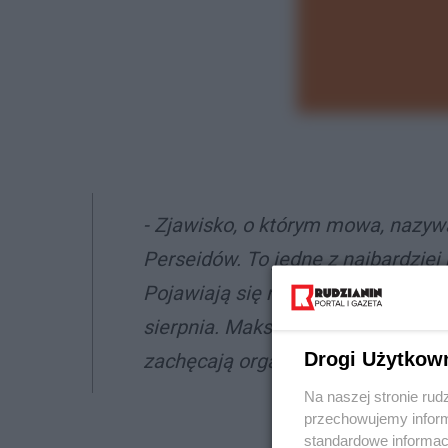
- Zjawisko, o którym mowa, nazy
Perseidów. To jedne z najbardziej
Pojawiają się na niebie każdego r
sierpnia. Maksimum roju Perseidów
Drogi Użytkow
zachęcają organizatorzy.
Na naszej stronie rud
przechowujemy informa
standardowe informac