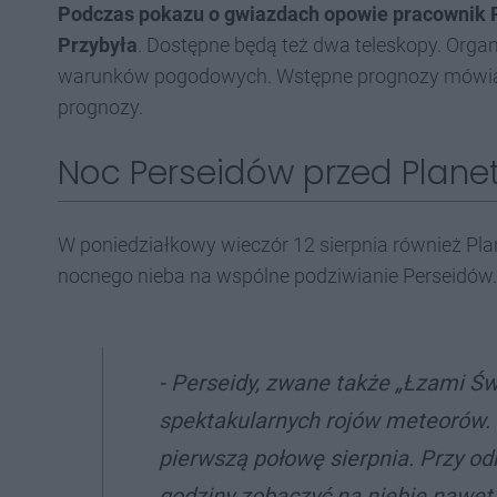
Podczas pokazu o gwiazdach opowie pracownik P
Przybyła
. Dostępne będą też dwa teleskopy. Organ
warunków pogodowych. Wstępne prognozy mówią o
prognozy.
Noc Perseidów przed Plane
W poniedziałkowy wieczór 12 sierpnia również Pl
nocnego nieba na wspólne podziwianie Perseidów.
- Perseidy, zwane także „Łzami Św
spektakularnych rojów meteorów.
pierwszą połowę sierpnia. Przy o
godziny zobaczyć na niebie nawet 