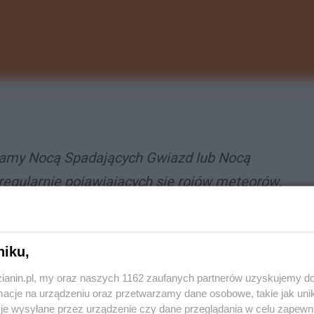
wamy Nocą Spadających Gwiazd lub Nocą
 regularnie pojawiających się rojów meteorów.
oku w okresie od połowy lipca do połowy
 przypada w nocy z dnia 12 na 13 sierpnia -
niku,
zianin.pl, my oraz naszych 1162 zaufanych partnerów uzyskujemy do
cje na urządzeniu oraz przetwarzamy dane osobowe, takie jak unika
je wysyłane przez urządzenie czy dane przeglądania w celu zapewn