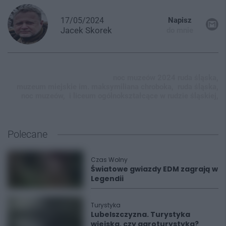
17/05/2024
Napisz
Jacek
Skorek
do mnie
noc muzeów 2024 ruda śląska,
muzeum miejskie im. maksymiliana chroboka,
ruda śląska,
noc muzeów,
i liceum ogólnokształcące w rudzie śląskiej,
Polecane
Czas Wolny
Światowe gwiazdy EDM zagrają w
Legendii
Turystyka
Lubelszczyzna. Turystyka
wiejska, czy agroturystyka?