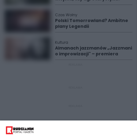
Czas Wolny
Polski Tomorrowland? Ambitne
plany Legendii
Kultura
Almanach jazzmanów „Jazzmani
o improwizacji" – premiera
REKLAMA
REKLAMA
REKLAMA