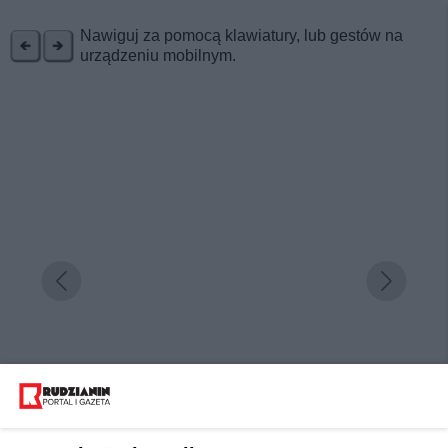
REKLAMA
Nawiguj za pomocą klawiatury, lub gestów na
urządzeniu mobilnym.
Niezapomniany weekend w Krainie Górnej Odry.