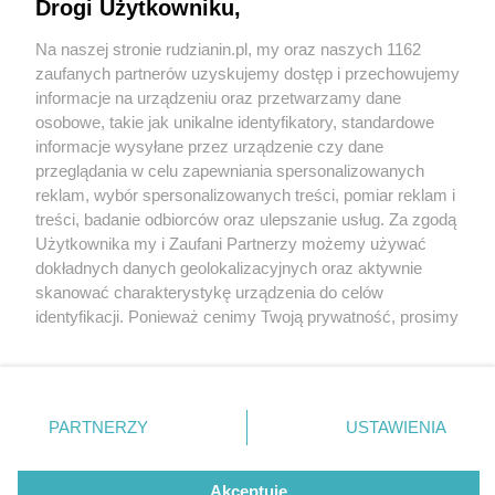
Propozycje Ślązaga na każdą porę roku
Drogi Użytkowniku,
Na naszej stronie rudzianin.pl, my oraz naszych 1162
Wydawca mediów
lokalnych
zaufanych partnerów uzyskujemy dostęp i przechowujemy
informacje na urządzeniu oraz przetwarzamy dane
osobowe, takie jak unikalne identyfikatory, standardowe
informacje wysyłane przez urządzenie czy dane
przeglądania w celu zapewniania spersonalizowanych
reklam, wybór spersonalizowanych treści, pomiar reklam i
5 / 1
Nie zapomnij
treści, badanie odbiorców oraz ulepszanie usług. Za zgodą
zapoznać się z:
polityką prywatności
regulamin korzystania z portali
Użytkownika my i Zaufani Partnerzy możemy używać
Twoje
miasto
Skontakuj się
z nami
dokładnych danych geolokalizacyjnych oraz aktywnie
Piekary Śląskie
Kontakt
skanować charakterystykę urządzenia do celów
Chorzów
Wydawca
identyfikacji. Ponieważ cenimy Twoją prywatność, prosimy
Tarnowskie Góry
Redakcja
Ruda Śląska
Newsletter
o zgodę na korzystanie z tych technologii poprzez
Świętochłowice
Reklama
kliknięcie „Akceptuję”. Zgoda jest dobrowolna i zawsze
Tychy
możesz ją zmienić/wycofać klikając przycisk ustawień
Bytom
Katowice
prywatności znajdujący się w lewym dolnym rogu strony
REKLAMA
PARTNERZY
USTAWIENIA
Gliwice
. Niektóre rodzaje przetwarzania danych nie wymagają
Zabrze
Zagłębie
zgody użytkownika, ale masz prawo sprzeciwić się
takiemu przetwarzaniu. Preferencje będą miały
Akceptuję