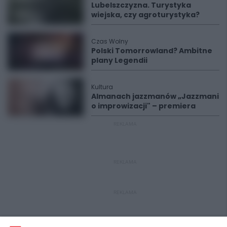
Lubelszczyzna. Turystyka
wiejska, czy agroturystyka?
Czas Wolny
Polski Tomorrowland? Ambitne
plany Legendii
Kultura
Almanach jazzmanów „Jazzmani
o improwizacji" – premiera
REKLAMA
REKLAMA
REKLAMA