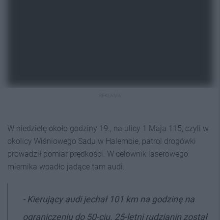
REKLAMA
W niedzielę około godziny 19., na ulicy 1 Maja 115, czyli w
okolicy Wiśniowego Sadu w Halembie, patrol drogówki
prowadził pomiar prędkości. W celownik laserowego
miernika wpadło jadące tam audi.
- Kierujący audi jechał 101 km na godzinę na
ograniczeniu do 50-ciu. 25-letni rudzianin został