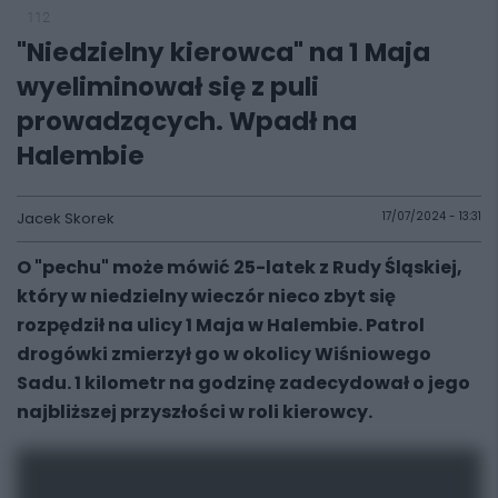
112
"Niedzielny kierowca" na 1 Maja
wyeliminował się z puli
prowadzących. Wpadł na
Halembie
Jacek Skorek
17/07/2024 - 13:31
O "pechu" może mówić 25-latek z Rudy Śląskiej,
który w niedzielny wieczór nieco zbyt się
rozpędził na ulicy 1 Maja w Halembie. Patrol
drogówki zmierzył go w okolicy Wiśniowego
Sadu. 1 kilometr na godzinę zadecydował o jego
najbliższej przyszłości w roli kierowcy.