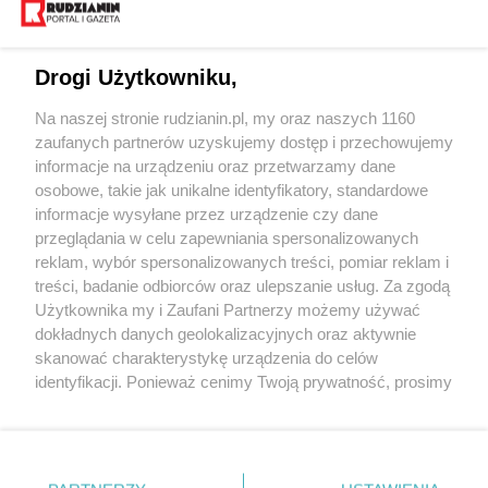
Drogi Użytkowniku,
Na naszej stronie rudzianin.pl, my oraz naszych 1160
Wydawca mediów
lokalnych
zaufanych partnerów uzyskujemy dostęp i przechowujemy
informacje na urządzeniu oraz przetwarzamy dane
osobowe, takie jak unikalne identyfikatory, standardowe
informacje wysyłane przez urządzenie czy dane
przeglądania w celu zapewniania spersonalizowanych
reklam, wybór spersonalizowanych treści, pomiar reklam i
Nie zapomnij
treści, badanie odbiorców oraz ulepszanie usług. Za zgodą
zapoznać się z:
polityką prywatności
regulamin korzystania z portali
Użytkownika my i Zaufani Partnerzy możemy używać
Twoje
miasto
Skontakuj się
z nami
dokładnych danych geolokalizacyjnych oraz aktywnie
Piekary Śląskie
Kontakt
skanować charakterystykę urządzenia do celów
Chorzów
Wydawca
identyfikacji. Ponieważ cenimy Twoją prywatność, prosimy
Tarnowskie Góry
Redakcja
Ruda Śląska
Newsletter
o zgodę na korzystanie z tych technologii poprzez
Świętochłowice
Reklama
kliknięcie „Akceptuję”. Zgoda jest dobrowolna i zawsze
Tychy
możesz ją zmienić/wycofać klikając przycisk ustawień
Bytom
Katowice
prywatności znajdujący się w lewym dolnym rogu strony