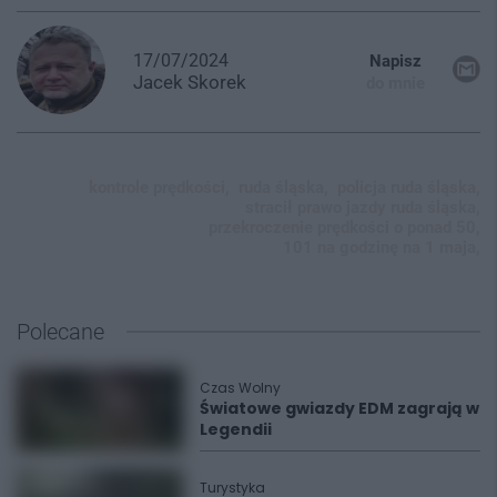
17/07/2024
Napisz
Jacek
Skorek
do mnie
kontrole prędkości,
ruda śląska,
policja ruda śląska,
stracił prawo jazdy ruda śląska,
przekroczenie prędkości o ponad 50,
101 na godzinę na 1 maja,
Polecane
Czas Wolny
Światowe gwiazdy EDM zagrają w
Legendii
Turystyka