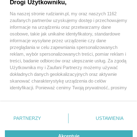
Drogi Użytkowniku,
Na naszej stronie rudzianin.pl, my oraz naszych 1162
Wydawca mediów
lokalnych
zaufanych partnerów uzyskujemy dostęp i przechowujemy
informacje na urządzeniu oraz przetwarzamy dane
osobowe, takie jak unikalne identyfikatory, standardowe
informacje wysyłane przez urządzenie czy dane
przeglądania w celu zapewniania spersonalizowanych
5 / 0
reklam, wybór spersonalizowanych treści, pomiar reklam i
Nie zapomnij
treści, badanie odbiorców oraz ulepszanie usług. Za zgodą
zapoznać się z:
polityką prywatności
regulamin korzystania z portali
Użytkownika my i Zaufani Partnerzy możemy używać
Twoje
miasto
Skontakuj się
z nami
dokładnych danych geolokalizacyjnych oraz aktywnie
Piekary Śląskie
Kontakt
skanować charakterystykę urządzenia do celów
Chorzów
Wydawca
identyfikacji. Ponieważ cenimy Twoją prywatność, prosimy
Tarnowskie Góry
Redakcja
Ruda Śląska
Newsletter
o zgodę na korzystanie z tych technologii poprzez
Świętochłowice
Reklama
kliknięcie „Akceptuję”. Zgoda jest dobrowolna i zawsze
Tychy
możesz ją zmienić/wycofać klikając przycisk ustawień
Bytom
Katowice
prywatności znajdujący się w lewym dolnym rogu strony
REKLAMA
PARTNERZY
USTAWIENIA
Gliwice
. Niektóre rodzaje przetwarzania danych nie wymagają
Zabrze
Zagłębie
zgody użytkownika, ale masz prawo sprzeciwić się
takiemu przetwarzaniu. Preferencje będą miały
Akceptuję