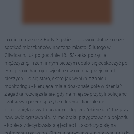
To nie zdarzenie z Rudy Śląskiej, ale równie dobrze może
spotkać mieszkańców naszego miasta. 5 lutego w
Gliwicach, tuż po godzinie 18., 53-latka potrąciła
mężczyznę. Trzem innym pieszym udało się odskoczyć po
tym, jak nie hamując wjechała w nich na przejściu dla
pieszych. Co się stało, skoro jak wynika z zapisu
monitoringu - kierująca miała doskonałe pole widzenia?
Zagadka rozwiązała się, gdy na miejsce przybyli policjanci
i zobaczyli przednią szybę citroena - kompletnie
zamarzniętą z wydmuchanym dopiero "okienkiem" tuż przy
nawiewie ogrzewania. Mimo braku przygotowania pojazdu
- kobieta zdecydowała się jechać i... skończyło się na
potrąceniu pieszego. Straciła prawo jazdy, a sprawa trafi do