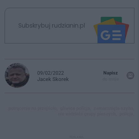
Subskrybuj rudzianin.pl
09/02/2022
Napisz
Jacek
Skorek
do mnie
potrącenie na przejściu,
gliwice policja,
zamarznięta szyba,
nie widziała grupy pieszych,
policja,
REKLAMA