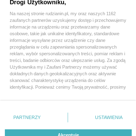
KTJ MMA i Nelson Club
Drogi Użytkowniku,
Na naszej stronie rudzianin.pl, my oraz naszych 1162
Wydawca mediów
lokalnych
zaufanych partnerów uzyskujemy dostęp i przechowujemy
informacje na urządzeniu oraz przetwarzamy dane
osobowe, takie jak unikalne identyfikatory, standardowe
informacje wysyłane przez urządzenie czy dane
przeglądania w celu zapewniania spersonalizowanych
4 / 14
reklam, wybór spersonalizowanych treści, pomiar reklam i
Nie zapomnij
treści, badanie odbiorców oraz ulepszanie usług. Za zgodą
Złotka i sreberka
zapoznać się z:
polityką prywatności
regulamin korzystania z portali
Użytkownika my i Zaufani Partnerzy możemy używać
Twoje
miasto
Skontakuj się
z nami
dokładnych danych geolokalizacyjnych oraz aktywnie
Piekary Śląskie
Kontakt
skanować charakterystykę urządzenia do celów
Chorzów
Wydawca
identyfikacji. Ponieważ cenimy Twoją prywatność, prosimy
Tarnowskie Góry
Redakcja
Ruda Śląska
Newsletter
o zgodę na korzystanie z tych technologii poprzez
Świętochłowice
Reklama
kliknięcie „Akceptuję”. Zgoda jest dobrowolna i zawsze
Tychy
możesz ją zmienić/wycofać klikając przycisk ustawień
Bytom
Katowice
prywatności znajdujący się w lewym dolnym rogu strony
REKLAMA
PARTNERZY
USTAWIENIA
Gliwice
. Niektóre rodzaje przetwarzania danych nie wymagają
Zabrze
Zagłębie
zgody użytkownika, ale masz prawo sprzeciwić się
takiemu przetwarzaniu. Preferencje będą miały
Akceptuję