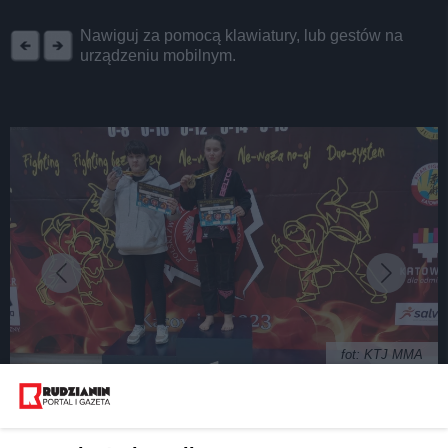
REKLAMA
Nawiguj za pomocą klawiatury, lub gestów na
urządzeniu mobilnym.
fot: KTJ MMA
Nie ma zawodów bez medali. Rudzkie złotka z